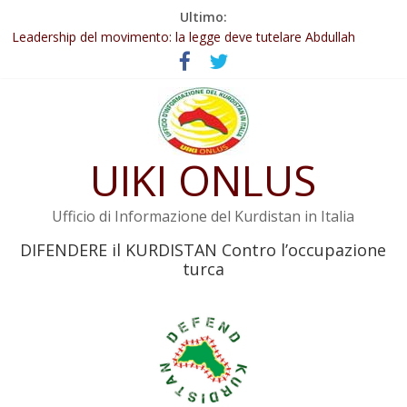
Salta
Ultimo:
Abdullah Öcalan: Le legge negativa deve essere trasformata in
al
legge positiva
contenuto
Leadership del movimento: la legge deve tutelare Abdullah
Öcalan e l’intero movimento
Commissione donne del KNK: Şengal è di nuovo sotto minaccia
Non tenere conto della situazione di Rêber Apo ostacolerebbe
l’attuazione della legge
UIKI ONLUS
Il KNK chiede un’azione internazionale contro i crimini di guerra
dell’Iran
Ufficio di Informazione del Kurdistan in Italia
DIFENDERE il KURDISTAN Contro l’occupazione
turca