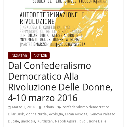
INIZIATIVE
NOTIZIE
Dal Confederalismo
Democratico Alla
Rivoluzione Delle Donne,
4-10 marzo 2016
,
Marzo 3, 2016
admin
confederalismo democratico
,
,
,
,
Dilar Dirik
donne curde
ecologia
Ercan Ayboga
Genova Palazzo
,
,
,
,
Ducale
jinologia
Kurdistan
Napoli Agora
Rivoluzione Delle