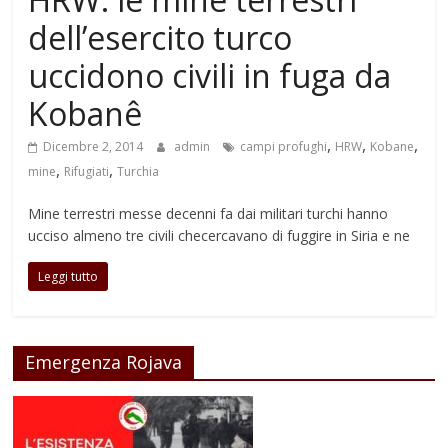
dell’esercito turco
uccidono civili in fuga da
Kobanê
,
,
,
Dicembre 2, 2014
admin
campi profughi
HRW
Kobane
,
,
mine
Rifugiati
Turchia
Mine terrestri messe decenni fa dai militari turchi hanno
ucciso almeno tre civili checercavano di fuggire in Siria e ne
Leggi tutto
Emergenza Rojava