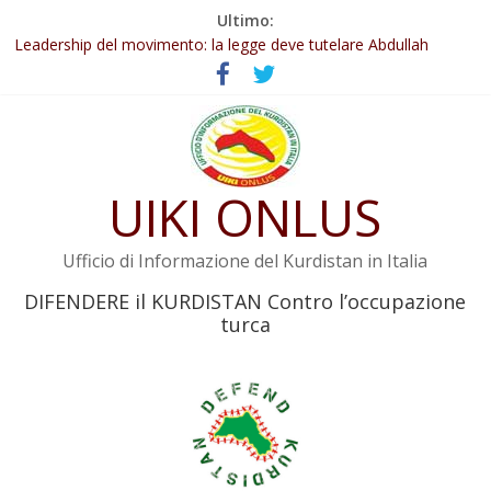
Salta
Ultimo:
Abdullah Öcalan: Le legge negativa deve essere trasformata in
al
legge positiva
contenuto
Leadership del movimento: la legge deve tutelare Abdullah
Öcalan e l’intero movimento
Commissione donne del KNK: Şengal è di nuovo sotto minaccia
Non tenere conto della situazione di Rêber Apo ostacolerebbe
l’attuazione della legge
UIKI ONLUS
Il KNK chiede un’azione internazionale contro i crimini di guerra
dell’Iran
Ufficio di Informazione del Kurdistan in Italia
DIFENDERE il KURDISTAN Contro l’occupazione
turca