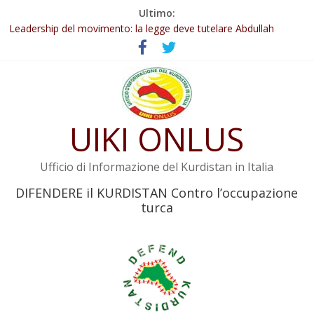
Salta
Ultimo:
Abdullah Öcalan: Le legge negativa deve essere trasformata in
al
legge positiva
contenuto
Leadership del movimento: la legge deve tutelare Abdullah
Öcalan e l’intero movimento
Commissione donne del KNK: Şengal è di nuovo sotto minaccia
Non tenere conto della situazione di Rêber Apo ostacolerebbe
l’attuazione della legge
UIKI ONLUS
Il KNK chiede un’azione internazionale contro i crimini di guerra
dell’Iran
Ufficio di Informazione del Kurdistan in Italia
DIFENDERE il KURDISTAN Contro l’occupazione
turca