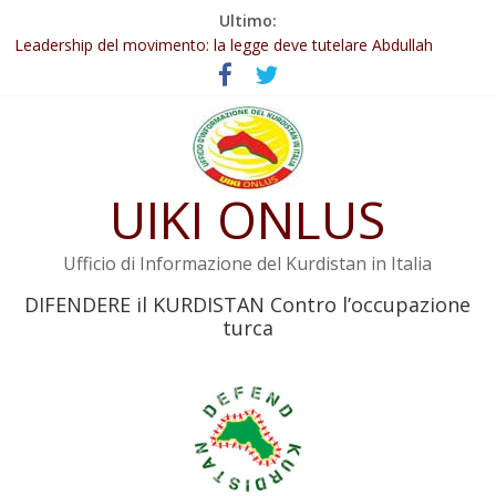
Salta
Ultimo:
Abdullah Öcalan: Le legge negativa deve essere trasformata in
al
legge positiva
contenuto
Leadership del movimento: la legge deve tutelare Abdullah
Öcalan e l’intero movimento
Commissione donne del KNK: Şengal è di nuovo sotto minaccia
Non tenere conto della situazione di Rêber Apo ostacolerebbe
l’attuazione della legge
UIKI ONLUS
Il KNK chiede un’azione internazionale contro i crimini di guerra
dell’Iran
Ufficio di Informazione del Kurdistan in Italia
DIFENDERE il KURDISTAN Contro l’occupazione
turca