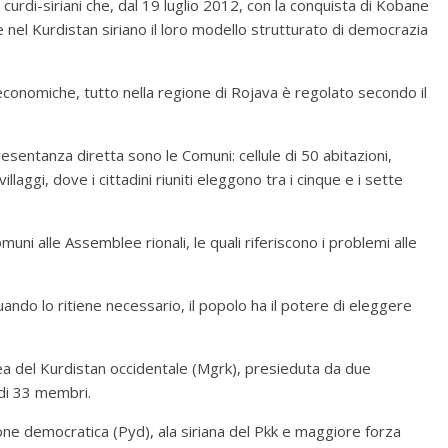
curdi-siriani che, dal 19 luglio 2012, con la conquista di Kobane
e nel Kurdistan siriano il loro modello strutturato di democrazia
ità economiche, tutto nella regione di Rojava è regolato secondo il
sentanza diretta sono le Comuni: cellule di 50 abitazioni,
llaggi, dove i cittadini riuniti eleggono tra i cinque e i sette
muni alle Assemblee rionali, le quali riferiscono i problemi alle
ando lo ritiene necessario, il popolo ha il potere di eleggere
ea del Kurdistan occidentale (Mgrk), presieduta da due
di 33 membri.
ione democratica (Pyd), ala siriana del Pkk e maggiore forza