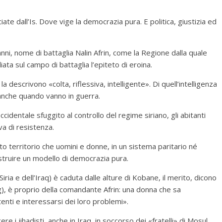
ate dall’Is. Dove vige la democrazia pura. E politica, giustizia ed
nni, nome di battaglia Nalin Afrin, come la Regione dalla quale
ta sul campo di battaglia l’epiteto di eroina.
 descrivono «colta, riflessiva, intelligente». Di quell’intelligenza
anche quando vanno in guerra.
identale sfuggito al controllo del regime siriano, gli abitanti
va di resistenza.
to territorio che uomini e donne, in un sistema paritario né
struire un modello di democrazia pura.
Siria e dell’Iraq) è caduta dalle alture di Kobane, il merito, dicono
pg), è proprio della comandante Afrin: una donna che sa
nti e interessarsi dei loro problemi».
re i jihadisti, anche in Iraq, in soccorso dei «fratelli» di Mosul.