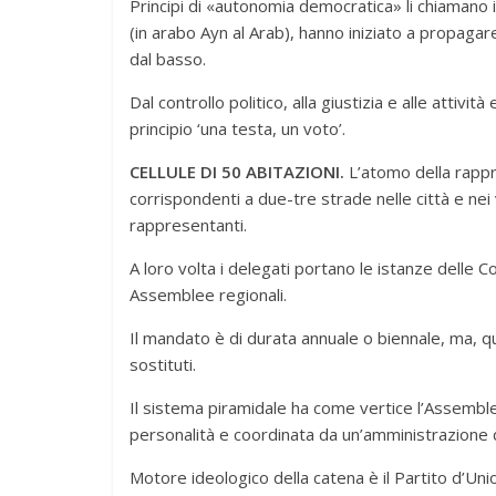
Principi di «autonomia democratica» li chiamano i 
(in arabo Ayn al Arab), hanno iniziato a propagar
dal basso.
Dal controllo politico, alla giustizia e alle attiv
principio ‘una testa, un voto’.
CELLULE DI 50 ABITAZIONI.
L’atomo della rappre
corrispondenti a due-tre strade nelle città e nei vi
rappresentanti.
A loro volta i delegati portano le istanze delle Co
Assemblee regionali.
Il mandato è di durata annuale o biennale, ma, qu
sostituti.
Il sistema piramidale ha come vertice l’Assembl
personalità e coordinata da un’amministrazione 
Motore ideologico della catena è il Partito d’Un