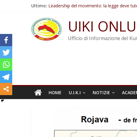
Salta
Ultimo:
Leadership del movimento: la legge deve tut
al
Commissione donne del KNK: Şengal è di nu
contenuto
Non tenere conto della situazione di Rêber A
UIKI ONLU
Il KNK chiede un’azione internazionale contro i
Abdullah Öcalan: Le legge negativa deve esse
Ufficio di Informazione del Kur
HOME
U.I.K.I
NOTIZIE
ACADE