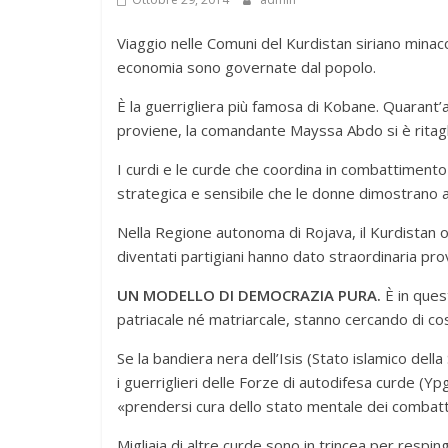
Viaggio nelle Comuni del Kurdistan siriano minacci
economia sono governate dal popolo.
È la guerrigliera più famosa di Kobane. Quarant’a
proviene, la comandante Mayssa Abdo si è ritaglia
I curdi e le curde che coordina in combattimento la
strategica e sensibile che le donne dimostrano 
Nella Regione autonoma di Rojava, il Kurdistan occ
diventati partigiani hanno dato straordinaria pro
UN MODELLO DI DEMOCRAZIA PURA.
È in ques
patriacale né matriarcale, stanno cercando di co
Se la bandiera nera dell’Isis (Stato islamico della 
i guerriglieri delle Forze di autodifesa curde (Y
«prendersi cura dello stato mentale dei combatte
Migliaia di altre curde sono in trincea per respinge