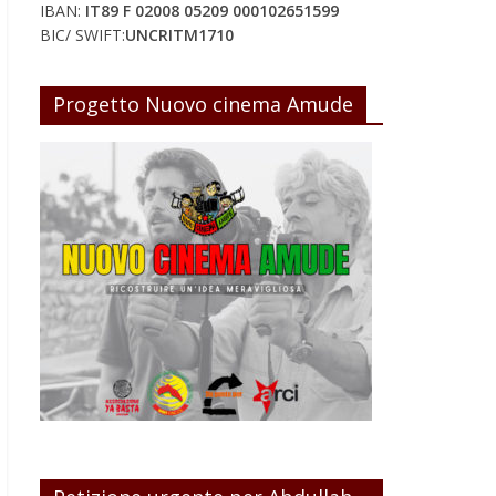
IBAN:
IT89 F 02008 05209 000102651599
BIC/ SWIFT:
UNCRITM1710
Progetto Nuovo cinema Amude