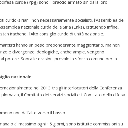
todifesa curde (Ypg) sono il braccio armato sin dalla loro
iti curdo-siriani, non necessariamente socialisti, l’Assemblea del
Assemblea nazionale curda della Siria (Enks), istituendo infine,
istan iracheno, l’Alto consiglio curdo di unità nazionale.
i marxisti hanno un peso preponderante maggioritario, ma non
oranze e divergenze ideologiche, anche ampie, vengono
otere. Sopra le divisioni prevale lo sforzo comune per la
iglio nazionale
nternazionalmente nel 2013 tra gli interlocutori della Conferenza
plomazia, il Comitato dei servizi sociali e il Comitato della difesa
omeno non dall’alto verso il basso.
mana o al massimo ogni 15 giorni, sono istituite commissioni su