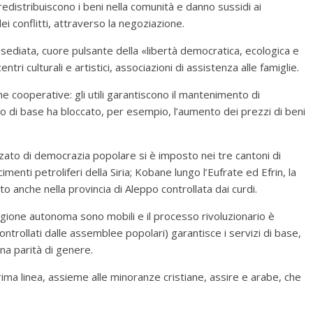
 redistribuiscono i beni nella comunità e danno sussidi ai
dei conflitti, attraverso la negoziazione.
ediata, cuore pulsante della «libertà democratica, ecologica e
tri culturali e artistici, associazioni di assistenza alle famiglie.
cooperative: gli utili garantiscono il mantenimento di
co di base ha bloccato, per esempio, l’aumento dei prezzi di beni
zato di democrazia popolare si è imposto nei tre cantoni di
imenti petroliferi della Siria; Kobane lungo l’Eufrate ed Efrin, la
to anche nella provincia di Aleppo controllata dai curdi.
egione autonoma sono mobili e il processo rivoluzionario è
ontrollati dalle assemblee popolari) garantisce i servizi di base,
iena parità di genere.
ima linea, assieme alle minoranze cristiane, assire e arabe, che