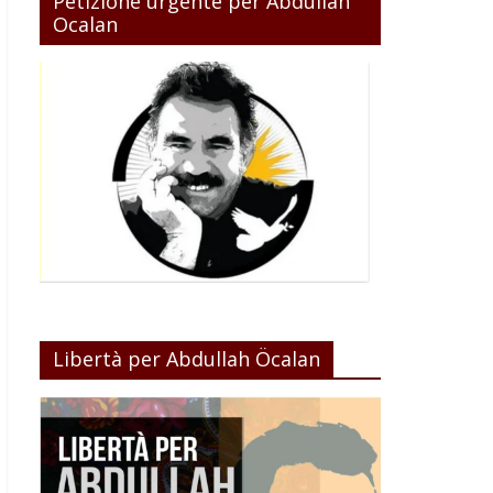
Petizione urgente per Abdullah
Ocalan
Libertà per Abdullah Öcalan