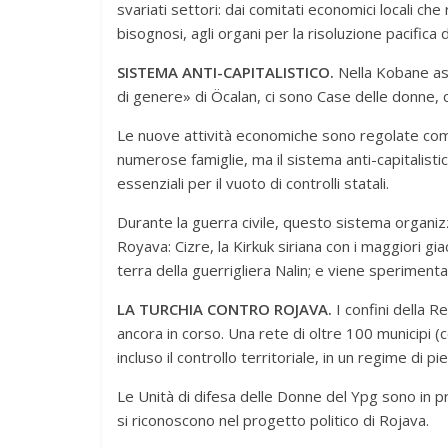
svariati settori: dai comitati economici locali che
bisognosi, agli organi per la risoluzione pacifica 
SISTEMA ANTI-CAPITALISTICO.
Nella Kobane ass
di genere» di Öcalan, ci sono Case delle donne, cen
Le nuove attività economiche sono regolate come 
numerose famiglie, ma il sistema anti-capitalisti
essenziali per il vuoto di controlli statali.
Durante la guerra civile, questo sistema organiz
Royava: Cizre, la Kirkuk siriana con i maggiori giac
terra della guerrigliera Nalin; e viene sperimenta
LA TURCHIA CONTRO ROJAVA.
I confini della R
ancora in corso. Una rete di oltre 100 municipi (c
incluso il controllo territoriale, in un regime di p
Le Unità di difesa delle Donne del Ypg sono in pr
si riconoscono nel progetto politico di Rojava.