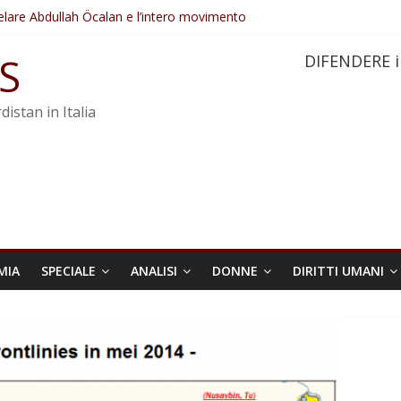
elare Abdullah Öcalan e l’intero movimento
ovo sotto minaccia
po ostacolerebbe l’attuazione della legge
S
DIFENDERE i
 crimini di guerra dell’Iran
re trasformata in legge positiva
distan in Italia
MIA
SPECIALE
ANALISI
DONNE
DIRITTI UMANI