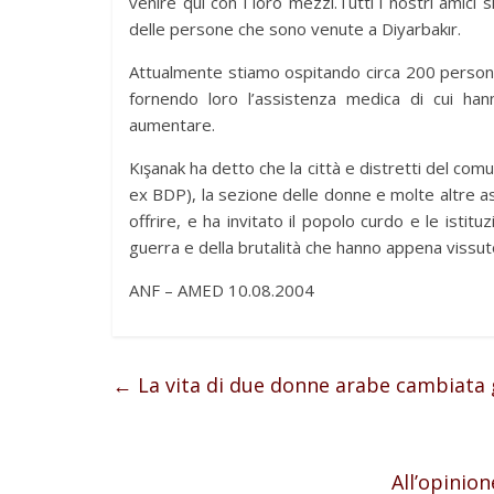
venire qui con i loro mezzi.Tutti i nostri amici
delle persone che sono venute a Diyarbakır.
Attualmente stiamo ospitando circa 200 person
fornendo loro l’assistenza medica di cui h
aumentare.
Kışanak ha detto che la città e distretti del com
ex BDP), la sezione delle donne e molte altre ass
offrire, e ha invitato il popolo curdo e le istit
guerra e della brutalità che hanno appena vissut
ANF – AMED 10.08.2004
←
La vita di due donne arabe cambiata g
All’opinio