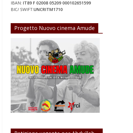
IBAN:
IT89 F 02008 05209 000102651599
BIC/ SWIFT:
UNCRITM1710
Progetto Nuovo cinema Amude