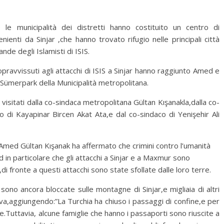
 le municipalità dei distretti hanno costituito un centro di
enti da Sinjar ,che hanno trovato rifugio nelle principali città
de degli Islamisti di ISIS.
pravvissuti agli attacchi di ISIS a Sinjar hanno raggiunto Amed e
o Sümerpark della Municipalità metropolitana.
i visitati dalla co-sindaca metropolitana Gültan Kışanakla,dalla co-
o di Kayapinar Bircen Akat Ata,e dal co-sindaco di Yenişehir Ali
 Amed Gültan Kışanak ha affermato che crimini contro l’umanità
in particolare che gli attacchi a Sinjar e a Maxmur sono
di fronte a questi attacchi sono state sfollate dalle loro terre.
sono ancora bloccate sulle montagne di Sinjar,e migliaia di altri
va,aggiungendo:”La Turchia ha chiuso i passaggi di confine,e per
Tuttavia, alcune famiglie che hanno i passaporti sono riuscite a