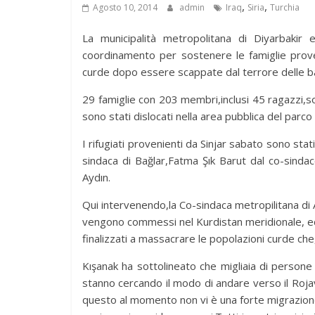
,
,
Agosto 10, 2014
admin
Iraq
Siria
Turchia
La municipalità metropolitana di Diyarbakir e
coordinamento per sostenere le famiglie proveni
curde dopo essere scappate dal terrore delle ban
29 famiglie con 203 membri,inclusi 45 ragazzi,so
sono stati dislocati nella area pubblica del parc
I rifugiati provenienti da Sinjar sabato sono stat
sindaca di Bağlar,Fatma Şık Barut dal co-sindac
Aydın.
Qui intervenendo,la Co-sindaca metropilitana di
vengono commessi nel Kurdistan meridionale, ed 
finalizzati a massacrare le popolazioni curde che,
Kışanak ha sottolineato che migliaia di persone 
stanno cercando il modo di andare verso il Roja
questo al momento non vi è una forte migrazione.