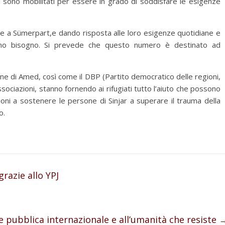
 si sono mobilitati per essere in grado di soddisfare le esigenze
e a Sümerpart,e dando risposta alle loro esigenze quotidiane e
anno bisogno. Si prevede che questo numero è destinato ad
une di Amed, così come il DBP (Partito democratico delle regioni,
ociazioni, stanno fornendo ai rifugiati tutto l’aiuto che possono
uzioni a sostenere le persone di Sinjar a superare il trauma della
o.
razie allo YPJ
ne pubblica internazionale e all’umanità che resiste