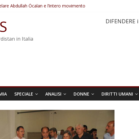
elare Abdullah Öcalan e l’intero movimento
ovo sotto minaccia
po ostacolerebbe l’attuazione della legge
S
DIFENDERE i
 crimini di guerra dell’Iran
re trasformata in legge positiva
distan in Italia
MIA
SPECIALE
ANALISI
DONNE
DIRITTI UMANI