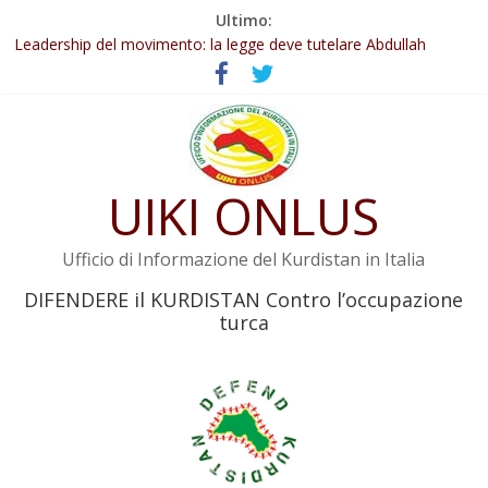
Salta
Ultimo:
Abdullah Öcalan: Le legge negativa deve essere trasformata in
al
legge positiva
contenuto
Leadership del movimento: la legge deve tutelare Abdullah
Öcalan e l’intero movimento
Commissione donne del KNK: Şengal è di nuovo sotto minaccia
Non tenere conto della situazione di Rêber Apo ostacolerebbe
l’attuazione della legge
Il KNK chiede un’azione internazionale contro i crimini di guerra
UIKI ONLUS
dell’Iran
Ufficio di Informazione del Kurdistan in Italia
DIFENDERE il KURDISTAN Contro l’occupazione
turca