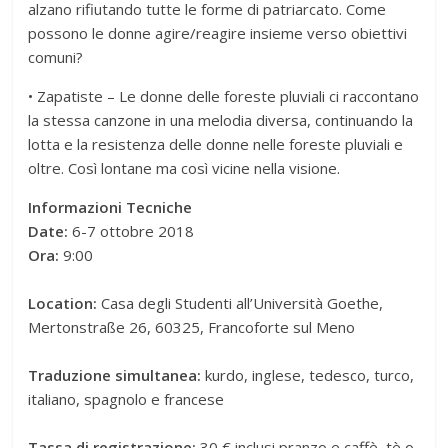
alzano rifiutando tutte le forme di patriarcato. Come
possono le donne agire/reagire insieme verso obiettivi
comuni?
• Zapatiste – Le donne delle foreste pluviali ci raccontano
la stessa canzone in una melodia diversa, continuando la
lotta e la resistenza delle donne nelle foreste pluviali e
oltre. Così lontane ma così vicine nella visione.
Informazioni Tecniche
Date:
6-7 ottobre 2018
Ora:
9:00
Location:
Casa degli Studenti all’Università Goethe,
Mertonstraße 26, 60325, Francoforte sul Meno
Traduzione simultanea:
kurdo, inglese, tedesco, turco,
italiano, spagnolo e francese
Tassa di registrazione:
30 € inclusi pranzo e caffè, tè o