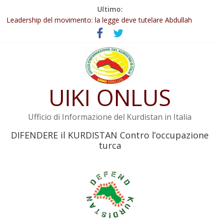
Salta
Ultimo:
Abdullah Öcalan: Le legge negativa deve essere trasformata in
al
legge positiva
contenuto
Leadership del movimento: la legge deve tutelare Abdullah
Öcalan e l’intero movimento
Commissione donne del KNK: Şengal è di nuovo sotto minaccia
Non tenere conto della situazione di Rêber Apo ostacolerebbe
l’attuazione della legge
UIKI ONLUS
Il KNK chiede un’azione internazionale contro i crimini di guerra
dell’Iran
Ufficio di Informazione del Kurdistan in Italia
DIFENDERE il KURDISTAN Contro l’occupazione
turca