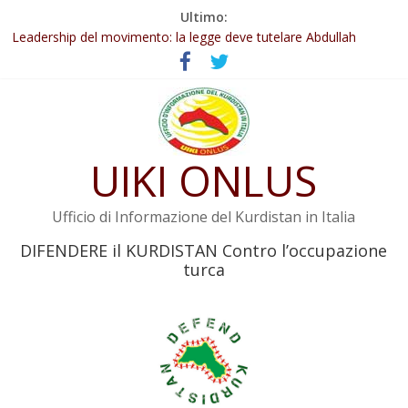
Salta
Ultimo:
Abdullah Öcalan: Le legge negativa deve essere trasformata in
al
legge positiva
contenuto
Leadership del movimento: la legge deve tutelare Abdullah
Öcalan e l’intero movimento
Commissione donne del KNK: Şengal è di nuovo sotto minaccia
Non tenere conto della situazione di Rêber Apo ostacolerebbe
l’attuazione della legge
UIKI ONLUS
Il KNK chiede un’azione internazionale contro i crimini di guerra
dell’Iran
Ufficio di Informazione del Kurdistan in Italia
DIFENDERE il KURDISTAN Contro l’occupazione
turca