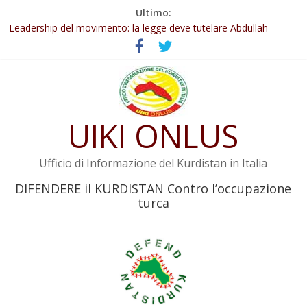
Salta
Ultimo:
Abdullah Öcalan: Le legge negativa deve essere trasformata in
al
legge positiva
contenuto
Leadership del movimento: la legge deve tutelare Abdullah
Öcalan e l’intero movimento
Commissione donne del KNK: Şengal è di nuovo sotto minaccia
Non tenere conto della situazione di Rêber Apo ostacolerebbe
l’attuazione della legge
Il KNK chiede un’azione internazionale contro i crimini di guerra
UIKI ONLUS
dell’Iran
Ufficio di Informazione del Kurdistan in Italia
DIFENDERE il KURDISTAN Contro l’occupazione
turca