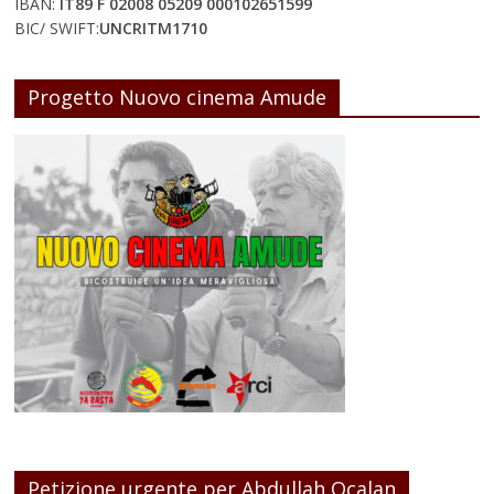
IBAN:
IT89 F 02008 05209 000102651599
BIC/ SWIFT:
UNCRITM1710
Progetto Nuovo cinema Amude
Petizione urgente per Abdullah Ocalan