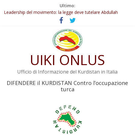
Salta
Ultimo:
Abdullah Öcalan: Le legge negativa deve essere trasformata in
al
legge positiva
contenuto
Leadership del movimento: la legge deve tutelare Abdullah
Öcalan e l’intero movimento
Commissione donne del KNK: Şengal è di nuovo sotto minaccia
Non tenere conto della situazione di Rêber Apo ostacolerebbe
l’attuazione della legge
Il KNK chiede un’azione internazionale contro i crimini di guerra
UIKI ONLUS
dell’Iran
Ufficio di Informazione del Kurdistan in Italia
DIFENDERE il KURDISTAN Contro l’occupazione
turca