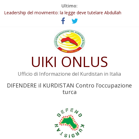
Salta
Ultimo:
al
Abdullah Öcalan: Le legge negativa deve essere trasformata in
legge positiva
contenuto
Leadership del movimento: la legge deve tutelare Abdullah
Öcalan e l’intero movimento
Commissione donne del KNK: Şengal è di nuovo sotto minaccia
Non tenere conto della situazione di Rêber Apo ostacolerebbe
l’attuazione della legge
UIKI ONLUS
Il KNK chiede un’azione internazionale contro i crimini di guerra
dell’Iran
Ufficio di Informazione del Kurdistan in Italia
DIFENDERE il KURDISTAN Contro l’occupazione
turca