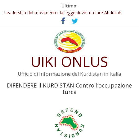
Salta
Ultimo:
Abdullah Öcalan: Le legge negativa deve essere trasformata in
al
legge positiva
contenuto
Leadership del movimento: la legge deve tutelare Abdullah
Öcalan e l’intero movimento
Commissione donne del KNK: Şengal è di nuovo sotto minaccia
Non tenere conto della situazione di Rêber Apo ostacolerebbe
l’attuazione della legge
UIKI ONLUS
Il KNK chiede un’azione internazionale contro i crimini di guerra
dell’Iran
Ufficio di Informazione del Kurdistan in Italia
DIFENDERE il KURDISTAN Contro l’occupazione
turca