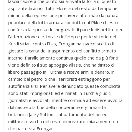
lascia capire a che punto sia arrivata la follia di questo
aspirante tiranno. Tahir Elci era del resto da tempo nel
mirino della repressione per avere affermato la natura
popolare della lotta armata condotta dal Pkk e chiesto
con forza la ripresa dei negoziati di pace.Indispettito per
l’affermazione elettorale dell’Hdp e per le vittorie dei
Kurdi siriani contro l’Isis, Erdogan ha invece scelto di
giocare la carta dell’inasprimento del conflitto armato
interno. Parallelamente continua quello che da più fonti
viene definito il suo appoggio all’Isis, che ha diritto di
libero passaggio in Turchia e riceve armi e denaro, in
cambio del petrolio che i terroristi estraggono per
autofinanziarsi. Per avere denunciato queste complicità
sono stati imprigionati ed eliminati in Turchia giudici,
giornalisti e avvocati, mentre continua ad essere avvolta
dal mistero la fine della cooperante e giornalista
britannica Jacky Sutton. L’abbattimento dell’aereo
militare russo ha del resto dimostrato chiaramente da
che parte sta Erdogan.