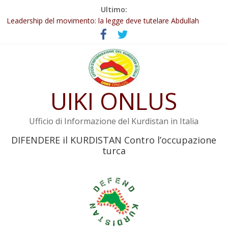
Salta
Ultimo:
Abdullah Öcalan: Le legge negativa deve essere trasformata in
al
legge positiva
contenuto
Leadership del movimento: la legge deve tutelare Abdullah
Öcalan e l’intero movimento
Commissione donne del KNK: Şengal è di nuovo sotto minaccia
Non tenere conto della situazione di Rêber Apo ostacolerebbe
l’attuazione della legge
UIKI ONLUS
Il KNK chiede un’azione internazionale contro i crimini di guerra
dell’Iran
Ufficio di Informazione del Kurdistan in Italia
DIFENDERE il KURDISTAN Contro l’occupazione
turca