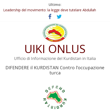
Salta
Ultimo:
al
Abdullah Öcalan: Le legge negativa deve essere trasformata in
legge positiva
contenuto
Leadership del movimento: la legge deve tutelare Abdullah
Öcalan e l’intero movimento
Commissione donne del KNK: Şengal è di nuovo sotto minaccia
Non tenere conto della situazione di Rêber Apo ostacolerebbe
l’attuazione della legge
UIKI ONLUS
Il KNK chiede un’azione internazionale contro i crimini di guerra
dell’Iran
Ufficio di Informazione del Kurdistan in Italia
DIFENDERE il KURDISTAN Contro l’occupazione
turca