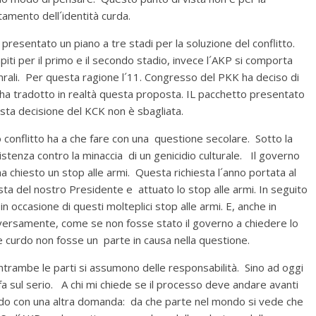
tamento dell´identità curda.
 presentato un piano a tre stadi per la soluzione del conflitto.
piti per il primo e il secondo stadio, invece l´AKP si comporta
rali. Per questa ragione l´11. Congresso del PKK ha deciso di
CK ha tradotto in realtà questa proposta. IL pacchetto presentato
sta decisione del KCK non è sbagliata.
 conflitto ha a che fare con una questione secolare. Sotto la
stenza contro la minaccia di un genicidio culturale. Il governo
 ha chiesto un stop alle armi. Questa richiesta l´anno portata al
sta del nostro Presidente e attuato lo stop alle armi. In seguito
in occasione di questi molteplici stop alle armi. E, anche in
iversamente, come se non fosse stato il governo a chiedere lo
e curdo non fosse un parte in causa nella questione.
ntrambe le parti si assumono delle responsabilità. Sino ad oggi
fa sul serio. A chi mi chiede se il processo deve andare avanti
ondo con una altra domanda: da che parte nel mondo si vede che