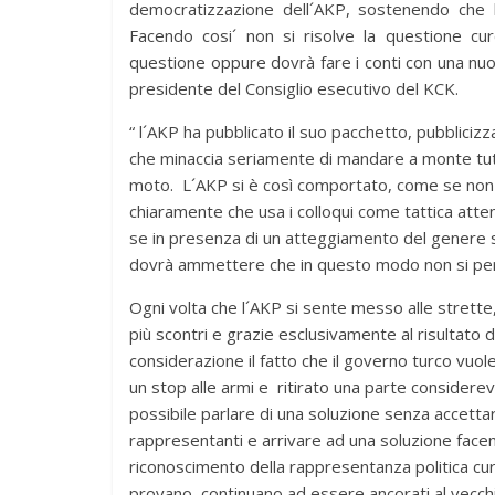
democratizzazione dell´AKP, sostenendo che 
Facendo cosi´ non si risolve la questione cu
questione oppure dovrà fare i conti con una nuo
presidente del Consiglio esecutivo del KCK.
“ l´AKP ha pubblicato il suo pacchetto, pubblici
che minaccia seriamente di mandare a monte tutt
moto. L´AKP si è così comportato, come se non 
chiaramente che usa i colloqui come tattica atte
se in presenza di un atteggiamento del genere si
dovrà ammettere che in questo modo non si perc
Ogni volta che l´AKP si sente messo alle strett
più scontri e grazie esclusivamente al risultato 
considerazione il fatto che il governo turco vuol
un stop alle armi e ritirato una parte considerev
possibile parlare di una soluzione senza accetta
rappresentanti e arrivare ad una soluzione facend
riconoscimento della rappresentanza politica cur
provano, continuano ad essere ancorati al vecch