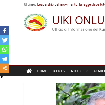
Salta
Ultimo:
Leadership del movimento: la legge deve tut
al
Commissione donne del KNK: Şengal è di nu
contenuto
Non tenere conto della situazione di Rêber A
UIKI ONLU
Il KNK chiede un’azione internazionale contro i
Abdullah Öcalan: Le legge negativa deve esse
Ufficio di Informazione del Kur
HOME
U.I.K.I
NOTIZIE
ACADE