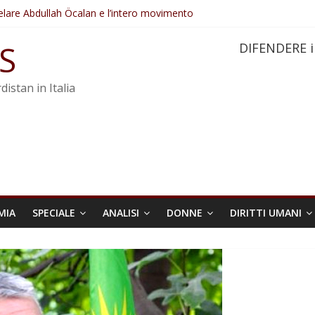
elare Abdullah Öcalan e l’intero movimento
ovo sotto minaccia
po ostacolerebbe l’attuazione della legge
S
DIFENDERE i
 crimini di guerra dell’Iran
re trasformata in legge positiva
distan in Italia
MIA
SPECIALE
ANALISI
DONNE
DIRITTI UMANI