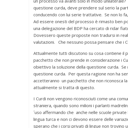
un processo va avanti solo in modo unilaterale? 
questione curda, deve prendere sul serio la part
conducendo con lui serie trattative. Se non lo fa
Ad essere onesti del processo è rimasto ben poc
una delegazione del BDP ha cercato di ridar fi
Dovessero queste proposte non tradursi in realt
valutazioni. Che nessuno possa pensare che i Curd
Attualmente tutti discutono su cosa contiene i
pacchetto che non prende in considerazione i C
obiettivo la soluzione della questione curda. Se n
questione curda. Per questa ragione non ha sens
accetteranno un pacchetto che non riconosca la
attualmente si tratta di questo.
I Curdi non vengono riconosciuti come una comuni
straniera, quando sono milioni i parlanti madrelin
´uso affermando che anche nelle scuole private 
lingua turca e non ci devono essere delle variazioni
sperano che i corsi privati di lingue non trovin