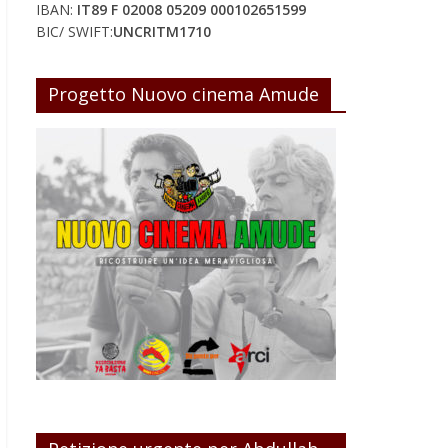
IBAN:
IT89 F 02008 05209 000102651599
BIC/ SWIFT:
UNCRITM1710
Progetto Nuovo cinema Amude