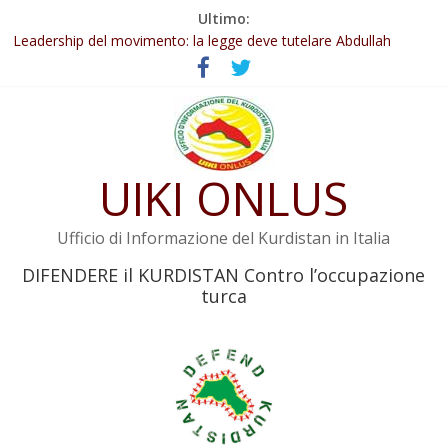
Salta
Ultimo:
al
Abdullah Öcalan: Le legge negativa deve essere trasformata in
legge positiva
contenuto
Leadership del movimento: la legge deve tutelare Abdullah
Öcalan e l’intero movimento
Commissione donne del KNK: Şengal è di nuovo sotto minaccia
Non tenere conto della situazione di Rêber Apo ostacolerebbe
l’attuazione della legge
UIKI ONLUS
Il KNK chiede un’azione internazionale contro i crimini di guerra
dell’Iran
Ufficio di Informazione del Kurdistan in Italia
DIFENDERE il KURDISTAN Contro l’occupazione
turca