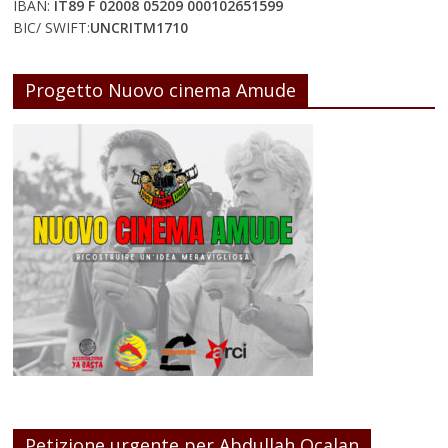
IBAN:
IT89 F 02008 05209 000102651599
BIC/ SWIFT:
UNCRITM1710
Progetto Nuovo cinema Amude
Petizione urgente per Abdullah Ocalan