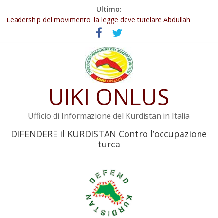
Salta
Ultimo:
Abdullah Öcalan: Le legge negativa deve essere trasformata in
al
legge positiva
contenuto
Leadership del movimento: la legge deve tutelare Abdullah
Öcalan e l’intero movimento
Commissione donne del KNK: Şengal è di nuovo sotto minaccia
Non tenere conto della situazione di Rêber Apo ostacolerebbe
l’attuazione della legge
UIKI ONLUS
Il KNK chiede un’azione internazionale contro i crimini di guerra
dell’Iran
Ufficio di Informazione del Kurdistan in Italia
DIFENDERE il KURDISTAN Contro l’occupazione
turca