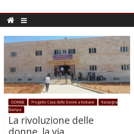
DONNE
Progetto Casa delle Donne a Kobane
Rassegna
Stampa
La rivoluzione delle
donne, la via