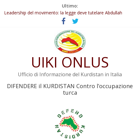
Salta
Ultimo:
Abdullah Öcalan: Le legge negativa deve essere trasformata in
al
legge positiva
contenuto
Leadership del movimento: la legge deve tutelare Abdullah
Öcalan e l’intero movimento
Commissione donne del KNK: Şengal è di nuovo sotto minaccia
Non tenere conto della situazione di Rêber Apo ostacolerebbe
l’attuazione della legge
UIKI ONLUS
Il KNK chiede un’azione internazionale contro i crimini di guerra
dell’Iran
Ufficio di Informazione del Kurdistan in Italia
DIFENDERE il KURDISTAN Contro l’occupazione
turca