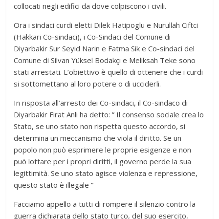
collocati negli edifici da dove colpiscono i civili.
Ora i sindaci curdi eletti Dilek Hatipoglu e Nurullah Ciftci
(Hakkari Co-sindaci), i Co-Sindaci del Comune di
Diyarbakir Sur Seyid Narin e Fatma Sik e Co-sindaci del
Comune di Silvan Yüksel Bodakçı e Meliksah Teke sono
stati arrestati. L’obiettivo è quello di ottenere che i curdi
si sottomettano al loro potere o di ucciderli.
In risposta all’arresto dei Co-sindaci, il Co-sindaco di
Diyarbakir Firat Anli ha detto: ” Il consenso sociale crea lo
Stato, se uno stato non rispetta questo accordo, si
determina un meccanismo che viola il diritto. Se un
popolo non può esprimere le proprie esigenze e non
può lottare per i propri diritti, il governo perde la sua
legittimità. Se uno stato agisce violenza e repressione,
questo stato è illegale ”
Facciamo appello a tutti di rompere il silenzio contro la
guerra dichiarata dello stato turco, del suo esercito,