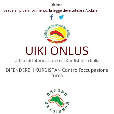
Salta
Ultimo:
Abdullah Öcalan: Le legge negativa deve essere trasformata in
al
legge positiva
contenuto
Leadership del movimento: la legge deve tutelare Abdullah
Öcalan e l’intero movimento
Commissione donne del KNK: Şengal è di nuovo sotto minaccia
Non tenere conto della situazione di Rêber Apo ostacolerebbe
l’attuazione della legge
UIKI ONLUS
Il KNK chiede un’azione internazionale contro i crimini di guerra
dell’Iran
Ufficio di Informazione del Kurdistan in Italia
DIFENDERE il KURDISTAN Contro l’occupazione
turca