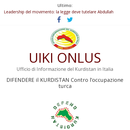
Salta
Ultimo:
Abdullah Öcalan: Le legge negativa deve essere trasformata in
al
legge positiva
contenuto
Leadership del movimento: la legge deve tutelare Abdullah
Öcalan e l’intero movimento
Commissione donne del KNK: Şengal è di nuovo sotto minaccia
Non tenere conto della situazione di Rêber Apo ostacolerebbe
l’attuazione della legge
UIKI ONLUS
Il KNK chiede un’azione internazionale contro i crimini di guerra
dell’Iran
Ufficio di Informazione del Kurdistan in Italia
DIFENDERE il KURDISTAN Contro l’occupazione
turca