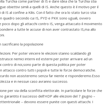
la Turchia come partner di IS e dare idea che la Turchia stia
 obiettivi simili a quelli di IS. Anche questo è il motivo per il
i IS al confine a Kilis. Con il fatto che ora lo stato turco stia
 un quadro secondo cui IS, PYD e PKK sono uguali, ovvero
e poco dopo gli attacchi contro IS, venga attaccato il movimento
ispondere a tutte le accuse di non aver contrastato IS,ma allo
ni.
 sacrificano la popolazione
zioni. Per poter vincere le elezioni stanno scaldando gli
uisce nemici interni ed esterni per poter arrivare ad un
i contro di noi,sono parte di questa politica per poter
n attacco contro tutti i popoli e tutte le forze democratiche.
curdo non assisteremo senza far niente e risponderemo.Esso
bolezza e in nessun caso avranno successo.
one per via della sconfitta elettorale. In particolare le forze che
o garantito il successo dell’HDP alle elezioni del 7 giugno –
ettentrionale – devono essere punite con questi attacchi. I