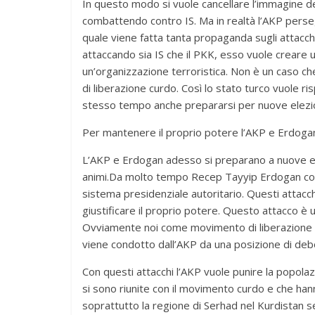
In questo modo si vuole cancellare l’immagine del
combattendo contro IS. Ma in realtà l’AKP persegue
quale viene fatta tanta propaganda sugli attacchi d
attaccando sia IS che il PKK, esso vuole creare
un’organizzazione terroristica. Non è un caso ch
di liberazione curdo. Così lo stato turco vuole r
stesso tempo anche prepararsi per nuove elezio
Per mantenere il proprio potere l’AKP e Erdogan
L’AKP e Erdogan adesso si preparano a nuove ele
animi.Da molto tempo Recep Tayyip Erdogan costr
sistema presidenziale autoritario. Questi attacch
giustificare il proprio potere. Questo attacco è u
Ovviamente noi come movimento di liberazione 
viene condotto dall’AKP da una posizione di de
Con questi attacchi l’AKP vuole punire la popolazi
si sono riunite con il movimento curdo e che hann
soprattutto la regione di Serhad nel Kurdistan s