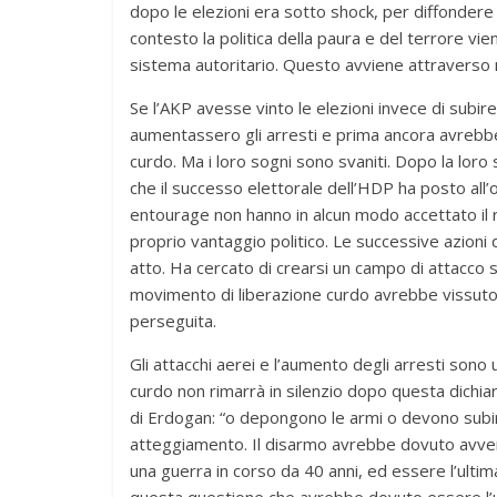
dopo le elezioni era sotto shock, per diffondere
contesto la politica della paura e del terrore vi
sistema autoritario. Questo avviene attraverso nuo
Se l’AKP avesse vinto le elezioni invece di subire
aumentassero gli arresti e prima ancora avrebbe 
curdo. Ma i loro sogni sono svaniti. Dopo la loro 
che il successo elettorale dell’HDP ha posto all
entourage non hanno in alcun modo accettato il ri
proprio vantaggio politico. Le successive azioni 
atto. Ha cercato di crearsi un campo di attacco st
movimento di liberazione curdo avrebbe vissuto t
perseguita.
Gli attacchi aerei e l’aumento degli arresti sono 
curdo non rimarrà in silenzio dopo questa dichia
di Erdogan: “o depongono le armi o devono subi
atteggiamento. Il disarmo avrebbe dovuto avveni
una guerra in corso da 40 anni, ed essere l’ultima
questa questione,che avrebbe dovuto essere l’u