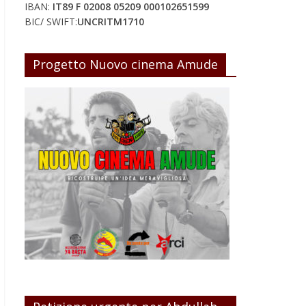
IBAN:
IT89 F 02008 05209 000102651599
BIC/ SWIFT:
UNCRITM1710
Progetto Nuovo cinema Amude