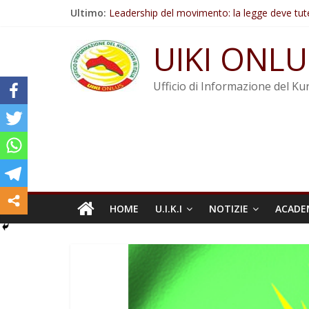
Salta
Ultimo:
Leadership del movimento: la legge deve tut
al
Commissione donne del KNK: Şengal è di nu
contenuto
Non tenere conto della situazione di Rêber A
UIKI ONLU
Il KNK chiede un’azione internazionale contro i
Abdullah Öcalan: Le legge negativa deve esse
Ufficio di Informazione del Kur
HOME
U.I.K.I
NOTIZIE
ACADE