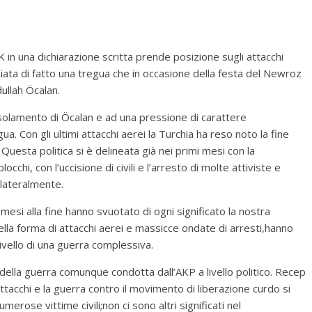
 in una dichiarazione scritta prende posizione sugli attacchi
niziata di fatto una tregua che in occasione della festa del Newroz
ullah Öcalan.
isolamento di Öcalan e ad una pressione di carattere
a. Con gli ultimi attacchi aerei la Turchia ha reso noto la fine
 Questa politica si è delineata già nei primi mesi con la
cchi, con l’uccisione di civili e l’arresto di molte attiviste e
nilateralmente.
 mesi alla fine hanno svuotato di ogni significato la nostra
,nella forma di attacchi aerei e massicce ondate di arresti,hanno
 livello di una guerra complessiva.
della guerra comunque condotta dall’AKP a livello politico. Recep
ttacchi e la guerra contro il movimento di liberazione curdo si
erose vittime civili;non ci sono altri significati nel