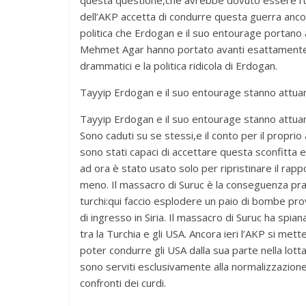
dell’AKP accetta di condurre questa guerra ancor
politica che Erdogan e il suo entourage portano a
Mehmet Agar hanno portato avanti esattamente que
drammatici e la politica ridicola di Erdogan.
Tayyip Erdogan e il suo entourage stanno attua
Tayyip Erdogan e il suo entourage stanno attua
Sono caduti su se stessi,e il conto per il propri
sono stati capaci di accettare questa sconfitta ed
ad ora è stato usato solo per ripristinare il rapp
meno. Il massacro di Suruc è la conseguenza prat
turchi:qui faccio esplodere un paio di bombe prov
di ingresso in Siria. Il massacro di Suruc ha spi
tra la Turchia e gli USA. Ancora ieri l’AKP si met
poter condurre gli USA dalla sua parte nella lotta
sono serviti esclusivamente alla normalizzazione de
confronti dei curdi.