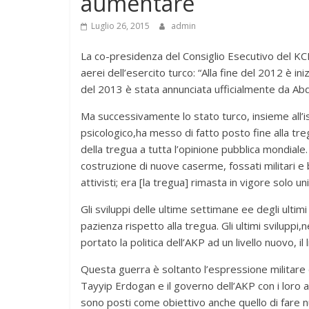
aumentare
Luglio 26, 2015
admin
La co-presidenza del Consiglio Esecutivo del KCK
aerei dell’esercito turco: “Alla fine del 2012 è i
del 2013 è stata annunciata ufficialmente da Abd
Ma successivamente lo stato turco, insieme all’
psicologico,ha messo di fatto posto fine alla tregu
della tregua a tutta l’opinione pubblica mondiale.
costruzione di nuove caserme, fossati militari e blo
attivisti; era [la tregua] rimasta in vigore solo u
Gli sviluppi delle ultime settimane ee degli ultimi
pazienza rispetto alla tregua. Gli ultimi sviluppi
portato la politica dell’AKP ad un livello nuovo, il
Questa guerra è soltanto l’espressione militare 
Tayyip Erdogan e il governo dell’AKP con i loro a
sono posti come obiettivo anche quello di fare num