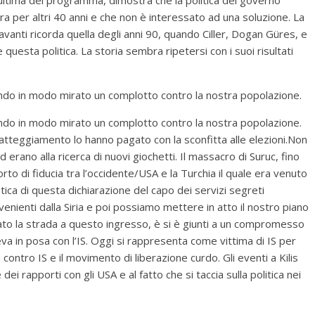
a per altri 40 anni e che non è interessato ad una soluzione. La
vanti ricorda quella degli anni 90, quando Ciller, Dogan Güres, e
sta politica. La storia sembra ripetersi con i suoi risultati
ndo in modo mirato un complotto contro la nostra popolazione.
ndo in modo mirato un complotto contro la nostra popolazione.
o atteggiamento lo hanno pagato con la sconfitta alle elezioni.Non
 erano alla ricerca di nuovi giochetti. Il massacro di Suruc, fino
orto di fiducia tra l’occidente/USA e la Turchia il quale era venuto
ica di questa dichiarazione del capo dei servizi segreti
enienti dalla Siria e poi possiamo mettere in atto il nostro piano
anato la strada a questo ingresso, è si è giunti a un compromesso
teva in posa con l’IS. Oggi si rappresenta come vittima di IS per
 contro IS e il movimento di liberazione curdo. Gli eventi a Kilis
i rapporti con gli USA e al fatto che si taccia sulla politica nei