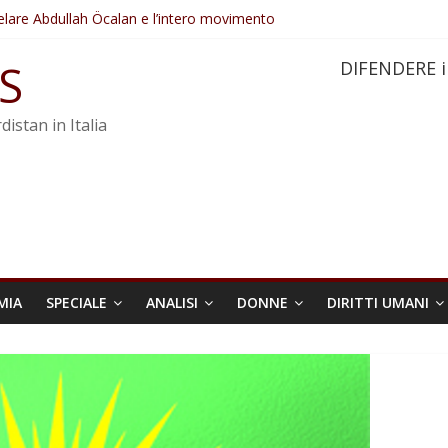
elare Abdullah Öcalan e l’intero movimento
ovo sotto minaccia
po ostacolerebbe l’attuazione della legge
S
DIFENDERE i
 crimini di guerra dell’Iran
re trasformata in legge positiva
distan in Italia
MIA
SPECIALE
ANALISI
DONNE
DIRITTI UMANI