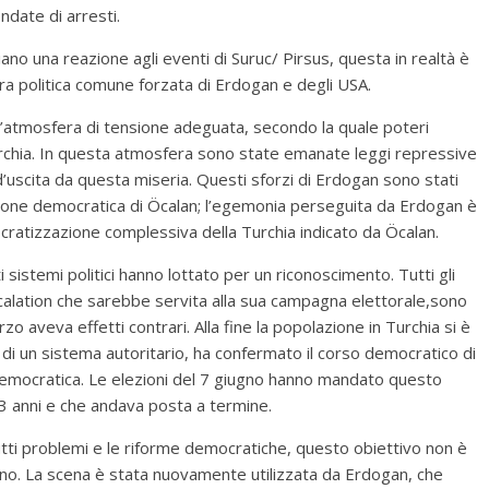
ndate di arresti.
ano una reazione agli eventi di Suruc/ Pirsus, questa in realtà è
ra politica comune forzata di Erdogan e degli USA.
n’atmosfera di tensione adeguata, secondo la quale poteri
Turchia. In questa atmosfera sono state emanate leggi repressive
’uscita da questa miseria. Questi sforzi di Erdogan sono stati
uzione democratica di Öcalan; l’egemonia perseguita da Erdogan è
cratizzazione complessiva della Turchia indicato da Öcalan.
sistemi politici hanno lottato per un riconoscimento. Tutti gli
scalation che sarebbe servita alla sua campagna elettorale,sono
rzo aveva effetti contrari. Alla fine la popolazione in Turchia si è
di un sistema autoritario, ha confermato il corso democratico di
democratica. Le elezioni del 7 giugno hanno mandato questo
3 anni e che andava posta a termine.
tutti problemi e le riforme democratiche, questo obiettivo non è
rno. La scena è stata nuovamente utilizzata da Erdogan, che