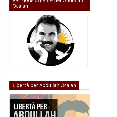
Petizione urgente per Abdullah
Ocalan
Libertà per Abdullah Öcalan