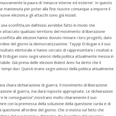
 nuovamente la paura di ‘minacce interne ed esterne’. In questo
ene mantenuta per poter alla fine riuscire comunque a imporre il
ve elezioni,e gli attacchi sono già iniziati.
 una sconfitta,sin dall’inizio avrebbe fatto in modo che
attaccato qualsiasi territorio del movimento di liberazione
sconfitta alle elezioni hanno dovuto rinviare i loro progetti, dato
’ordine del giorno la democratizzazione. Tayyip Erdogan e il suo
sultato elettorale e hanno cercato di rappresentare i risultati a
di Erdogan sono segni univoci della politica attualmente messa in
abile. Già prima delle elezioni Bülent Arinc ha detto che il
empi duri. Questi erano segni univoci della politica attualmente
una chiara dichiarazione di guerra. Il movimento di liberazione
razione di guerra, ma darà risposte appropriate. Le dichiarazioni
re le conseguenze”,mostrano molto chiaramente il suo
re con la premessa della soluzione della questione curda e di
 questione all’ordine del giorno. Che si insista sul fatto che
ltima del programma, dimostra che la politica del governo