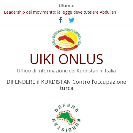
Salta
Ultimo:
al
Abdullah Öcalan: Le legge negativa deve essere trasformata in
legge positiva
contenuto
Leadership del movimento: la legge deve tutelare Abdullah
Öcalan e l’intero movimento
Commissione donne del KNK: Şengal è di nuovo sotto minaccia
Non tenere conto della situazione di Rêber Apo ostacolerebbe
l’attuazione della legge
UIKI ONLUS
Il KNK chiede un’azione internazionale contro i crimini di guerra
dell’Iran
Ufficio di Informazione del Kurdistan in Italia
DIFENDERE il KURDISTAN Contro l’occupazione
turca