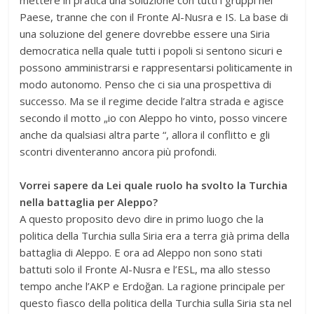
mettere in pratica una soluzione con tutti i gruppi nel
Paese, tranne che con il Fronte Al-Nusra e IS. La base di
una soluzione del genere dovrebbe essere una Siria
democratica nella quale tutti i popoli si sentono sicuri e
possono amministrarsi e rappresentarsi politicamente in
modo autonomo. Penso che ci sia una prospettiva di
successo. Ma se il regime decide l’altra strada e agisce
secondo il motto „io con Aleppo ho vinto, posso vincere
anche da qualsiasi altra parte “, allora il conflitto e gli
scontri diventeranno ancora più profondi.
Vorrei sapere da Lei quale ruolo ha svolto la Turchia
nella battaglia per Aleppo?
A questo proposito devo dire in primo luogo che la
politica della Turchia sulla Siria era a terra già prima della
battaglia di Aleppo. E ora ad Aleppo non sono stati
battuti solo il Fronte Al-Nusra e l’ESL, ma allo stesso
tempo anche l’AKP e Erdoğan. La ragione principale per
questo fiasco della politica della Turchia sulla Siria sta nel