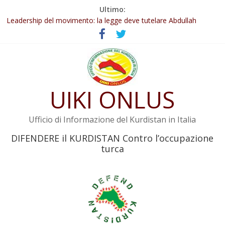
Salta
Ultimo:
Abdullah Öcalan: Le legge negativa deve essere trasformata in
al
legge positiva
contenuto
Leadership del movimento: la legge deve tutelare Abdullah
Öcalan e l’intero movimento
Commissione donne del KNK: Şengal è di nuovo sotto minaccia
Non tenere conto della situazione di Rêber Apo ostacolerebbe
l’attuazione della legge
Il KNK chiede un’azione internazionale contro i crimini di guerra
UIKI ONLUS
dell’Iran
Ufficio di Informazione del Kurdistan in Italia
DIFENDERE il KURDISTAN Contro l’occupazione
turca