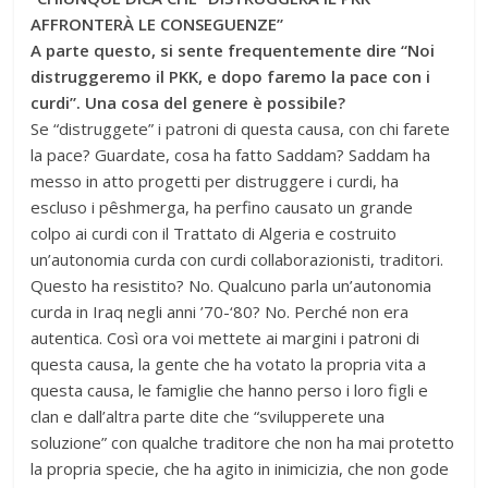
AFFRONTERÀ LE CONSEGUENZE”
A parte questo, si sente frequentemente dire “Noi
distruggeremo il PKK, e dopo faremo la pace con i
curdi”. Una cosa del genere è possibile?
Se “distruggete” i patroni di questa causa, con chi farete
la pace? Guardate, cosa ha fatto Saddam? Saddam ha
messo in atto progetti per distruggere i curdi, ha
escluso i pêshmerga, ha perfino causato un grande
colpo ai curdi con il Trattato di Algeria e costruito
un’autonomia curda con curdi collaborazionisti, traditori.
Questo ha resistito? No. Qualcuno parla un’autonomia
curda in Iraq negli anni ’70-‘80? No. Perché non era
autentica. Così ora voi mettete ai margini i patroni di
questa causa, la gente che ha votato la propria vita a
questa causa, le famiglie che hanno perso i loro figli e
clan e dall’altra parte dite che “svilupperete una
soluzione” con qualche traditore che non ha mai protetto
la propria specie, che ha agito in inimicizia, che non gode