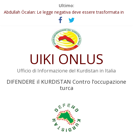
Salta
Ultimo:
Il KNK chiede un’azione internazionale contro i crimini di guerra
al
dell’Iran
contenuto
Abdullah Öcalan: Le legge negativa deve essere trasformata in
legge positiva
Inizia la seconda fase del processo
Commissione donne del KNK: Şengal è di nuovo sotto minaccia
Non tenere conto della situazione di Rêber Apo ostacolerebbe
UIKI ONLUS
l’attuazione della legge
Ufficio di Informazione del Kurdistan in Italia
DIFENDERE il KURDISTAN Contro l’occupazione
turca