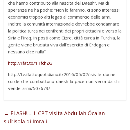
che hanno contribuito alla nascita del Daesh”. Ma di
speranze ne ha poche: “Non lo faranno, ci sono interessi
economici troppo alti legati al commercio delle armi.
Inoltre la comunità internazionale dovrebbe condannare
la politica turca nei confronti dei propri cittadini e verso la
Siria e l’Iraq. In posti come Cizre, città curda in Turchia, la
gente viene bruciata viva dall’esercito di Erdogan e
nessuno dice nulla”
http://ilfat.to/1TfchZG
http://tv.ilfattoquotidiano.it/2016/05/02/isis-le-donne-
curde-che-combattono-daesh-la-pace-non-verra-da-chi-
vende-armi/507673/
←
FLASH!…..Il CPT visita Abdullah Öcalan
sull’isola di Imrali