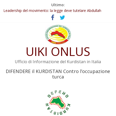
Salta
Ultimo:
Abdullah Öcalan: Le legge negativa deve essere trasformata in
al
legge positiva
contenuto
Leadership del movimento: la legge deve tutelare Abdullah
Öcalan e l’intero movimento
Commissione donne del KNK: Şengal è di nuovo sotto minaccia
Non tenere conto della situazione di Rêber Apo ostacolerebbe
l’attuazione della legge
UIKI ONLUS
Il KNK chiede un’azione internazionale contro i crimini di guerra
dell’Iran
Ufficio di Informazione del Kurdistan in Italia
DIFENDERE il KURDISTAN Contro l’occupazione
turca