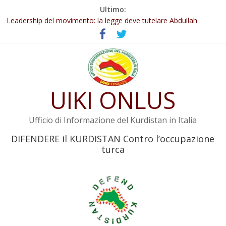
Salta
Ultimo:
Abdullah Öcalan: Le legge negativa deve essere trasformata in
al
legge positiva
contenuto
Leadership del movimento: la legge deve tutelare Abdullah
Öcalan e l’intero movimento
Commissione donne del KNK: Şengal è di nuovo sotto minaccia
Non tenere conto della situazione di Rêber Apo ostacolerebbe
l’attuazione della legge
UIKI ONLUS
Il KNK chiede un’azione internazionale contro i crimini di guerra
dell’Iran
Ufficio di Informazione del Kurdistan in Italia
DIFENDERE il KURDISTAN Contro l’occupazione
turca