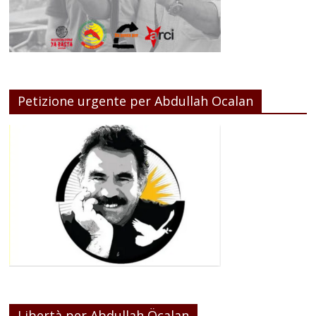
Petizione urgente per Abdullah Ocalan
Libertà per Abdullah Öcalan