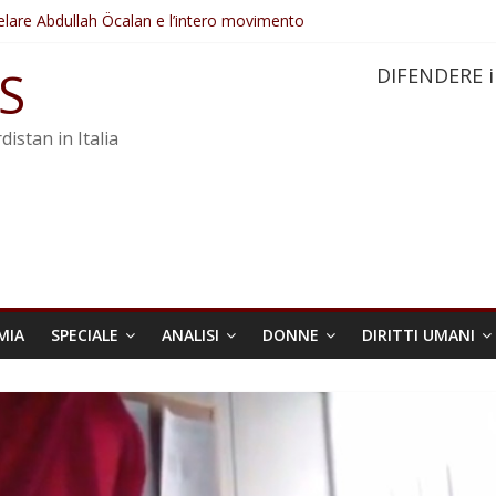
elare Abdullah Öcalan e l’intero movimento
ovo sotto minaccia
po ostacolerebbe l’attuazione della legge
S
DIFENDERE i
 crimini di guerra dell’Iran
re trasformata in legge positiva
distan in Italia
MIA
SPECIALE
ANALISI
DONNE
DIRITTI UMANI