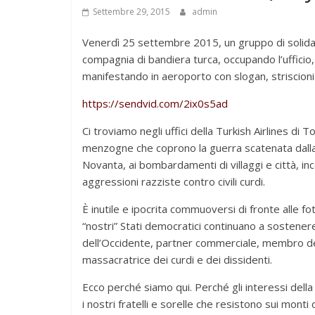
Settembre 29, 2015
admin
Venerdì 25 settembre 2015, un gruppo di solidali
compagnia di bandiera turca, occupando l’ufficio
manifestando in aeroporto con slogan, striscioni 
https://sendvid.com/2ix0s5ad
Ci troviamo negli uffici della Turkish Airlines di 
menzogne che coprono la guerra scatenata dalla 
Novanta, ai bombardamenti di villaggi e città, in
aggressioni razziste contro civili curdi.
È inutile e ipocrita commuoversi di fronte alle fo
“nostri” Stati democratici continuano a sostenere 
dell’Occidente, partner commerciale, membro dell
massacratrice dei curdi e dei dissidenti.
Ecco perché siamo qui. Perché gli interessi dell
i nostri fratelli e sorelle che resistono sui mon