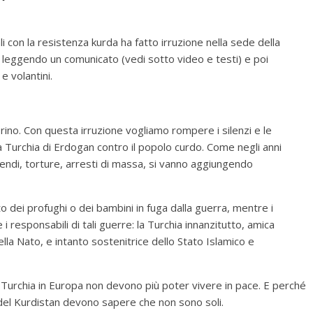
 con la resistenza kurda ha fatto irruzione nella sede della
, leggendo un comunicato (vedi sotto video e testi) e poi
e volantini.
Torino. Con questa irruzione vogliamo rompere i silenzi e le
Turchia di Erdogan contro il popolo curdo. Come negli anni
cendi, torture, arresti di massa, si vanno aggiungendo
to dei profughi o dei bambini in fuga dalla guerra, mentre i
i responsabili di tali guerre: la Turchia innanzitutto, amica
a Nato, e intanto sostenitrice dello Stato Islamico e
a Turchia in Europa non devono più poter vivere in pace. E perché
ti del Kurdistan devono sapere che non sono soli.