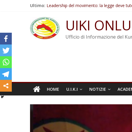
Salta
Ultimo:
Leadership del movimento: la legge deve tut
al
Commissione donne del KNK: Şengal è di nu
contenuto
Non tenere conto della situazione di Rêber A
UIKI ONLU
Il KNK chiede un’azione internazionale contro i
Abdullah Öcalan: Le legge negativa deve esse
Ufficio di Informazione del Kur
HOME
U.I.K.I
NOTIZIE
ACADE