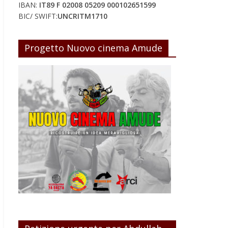
IBAN:
IT89 F 02008 05209 000102651599
BIC/ SWIFT:
UNCRITM1710
Progetto Nuovo cinema Amude