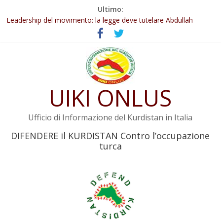
Salta
Ultimo:
Abdullah Öcalan: Le legge negativa deve essere trasformata in
al
legge positiva
contenuto
Leadership del movimento: la legge deve tutelare Abdullah
Öcalan e l’intero movimento
Commissione donne del KNK: Şengal è di nuovo sotto minaccia
Non tenere conto della situazione di Rêber Apo ostacolerebbe
l’attuazione della legge
Il KNK chiede un’azione internazionale contro i crimini di guerra
UIKI ONLUS
dell’Iran
Ufficio di Informazione del Kurdistan in Italia
DIFENDERE il KURDISTAN Contro l’occupazione
turca