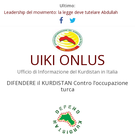
Salta
Ultimo:
Abdullah Öcalan: Le legge negativa deve essere trasformata in
al
legge positiva
contenuto
Leadership del movimento: la legge deve tutelare Abdullah
Öcalan e l’intero movimento
Commissione donne del KNK: Şengal è di nuovo sotto minaccia
Non tenere conto della situazione di Rêber Apo ostacolerebbe
l’attuazione della legge
UIKI ONLUS
Il KNK chiede un’azione internazionale contro i crimini di guerra
dell’Iran
Ufficio di Informazione del Kurdistan in Italia
DIFENDERE il KURDISTAN Contro l’occupazione
turca