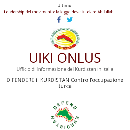
Salta
Ultimo:
Abdullah Öcalan: Le legge negativa deve essere trasformata in
al
legge positiva
contenuto
Leadership del movimento: la legge deve tutelare Abdullah
Öcalan e l’intero movimento
Commissione donne del KNK: Şengal è di nuovo sotto minaccia
Non tenere conto della situazione di Rêber Apo ostacolerebbe
l’attuazione della legge
UIKI ONLUS
Il KNK chiede un’azione internazionale contro i crimini di guerra
dell’Iran
Ufficio di Informazione del Kurdistan in Italia
DIFENDERE il KURDISTAN Contro l’occupazione
turca