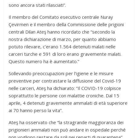
sono ancora stati rilasciati”.
Il membro del Comitato esecutivo centrale Nuray
Çevirmen e il membro della Commissione delle prigioni
centrali Dilan Ateş hanno ricordato che “secondo la
nostra dichiarazione di marzo, per quanto abbiamo
potuto rilevare, c’erano 1.564 detenuti malati nelle
carceri turche e 591 di loro erano gravemente malati.
Questo numero ha è aumentato.”
Sollevando preoccupazioni per l’igiene e le misure
preventive per contrastare la diffusione del Covid-19
nelle carceri, Ateş ha dichiarato: “Il COVID-19 colpisce
soprattutto le persone con malattie croniche. Dal 15
aprile, 4 detenuti gravemente ammalati di età superiore
ai 70 hanno perso la vita”.
Ateş ha osservato che “la stragrande maggioranza dei
prigionieri ammalati non può andare in ospedale perché
non vogliono restare da soli nei reparti di quarantena”.