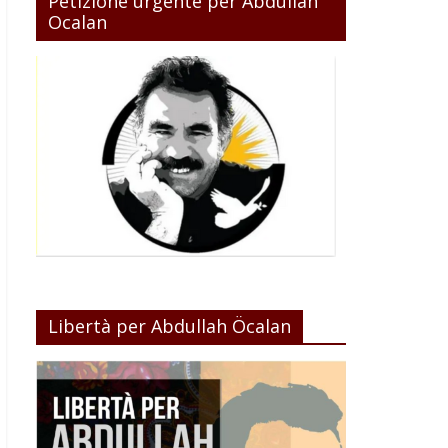
Petizione urgente per Abdullah
Ocalan
Libertà per Abdullah Öcalan