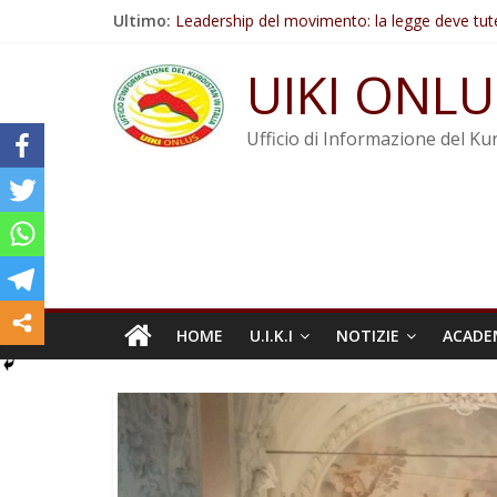
Salta
Ultimo:
Leadership del movimento: la legge deve tut
al
Commissione donne del KNK: Şengal è di nu
contenuto
Non tenere conto della situazione di Rêber A
UIKI ONLU
Il KNK chiede un’azione internazionale contro i
Abdullah Öcalan: Le legge negativa deve esse
Ufficio di Informazione del Kur
HOME
U.I.K.I
NOTIZIE
ACADE