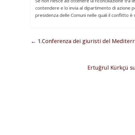
Se non riesce ad ottenere la riconciliazione tra le
contendere e lo invia al dipartimento di azione 
presidenza delle Comuni nelle quali il conflitto è 
←
1.Conferenza dei giuristi del Mediter
Ertuğrul Kürkçü s