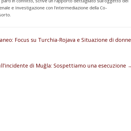
 parti in conflitto, scrive un rapporto dettagliato sull’oggetto del
penale e Investigazione con l’intermediazione della Co-
sorto.
raneo: Focus su Turchia-Rojava e Situazione di donne
ull’incidente di Muğla: Sospettiamo una esecuzione