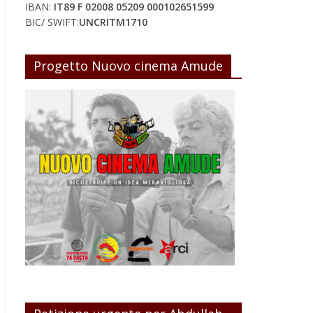
IBAN:
IT89 F 02008 05209 000102651599
BIC/ SWIFT:
UNCRITM1710
Progetto Nuovo cinema Amude