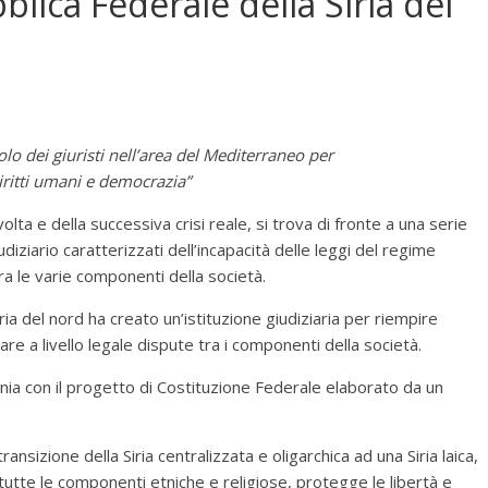
blica Federale della Siria del
uolo dei giuristi nell’area del Mediterraneo per
diritti umani e democrazia”
volta e della successiva crisi reale, si trova di fronte a una serie
udiziario caratterizzati dell’incapacità delle leggi del regime
tra le varie componenti della società.
a del nord ha creato un’istituzione giudiziaria per riempire
e a livello legale dispute tra i componenti della società.
ntonia con il progetto di Costituzione Federale elaborato da un
nsizione della Siria centralizzata e oligarchica ad una Siria laica,
 tutte le componenti etniche e religiose, protegge le libertà e