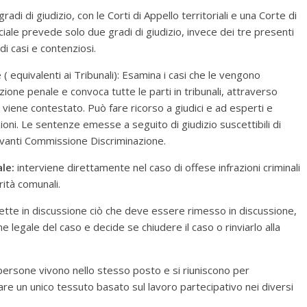
di di giudizio, con le Corti di Appello territoriali e una Corte di
iale prevede solo due gradi di giudizio, invece dei tre presenti
di casi e contenziosi.
e ( equivalenti ai Tribunali): Esamina i casi che le vengono
one penale e convoca tutte le parti in tribunali, attraverso
e viene contestato. Può fare ricorso a giudici e ad esperti e
ioni. Le sentenze emesse a seguito di giudizio suscettibili di
davanti Commissione Discriminazione.
le:
interviene direttamente nel caso di offese infrazioni criminali
rità comunali.
imette in discussione ciò che deve essere rimesso in discussione,
 legale del caso e decide se chiudere il caso o rinviarlo alla
i persone vivono nello stesso posto e si riuniscono per
re un unico tessuto basato sul lavoro partecipativo nei diversi