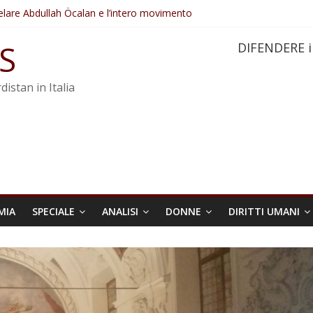
elare Abdullah Öcalan e l’intero movimento
ovo sotto minaccia
po ostacolerebbe l’attuazione della legge
S
DIFENDERE i
 crimini di guerra dell’Iran
re trasformata in legge positiva
distan in Italia
MIA
SPECIALE
ANALISI
DONNE
DIRITTI UMANI