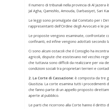
Il numero di tribunali nella provincia di Al Jazera
Jal Agha, Qamishlo, Amouda, Darbasiyet, Sari Kan
Le leggi sono promulgate dal Comitato per i Diritt
rappresentanti dell’Ordine degli Avvocati e le pe
Le proposte vengono esaminate, confrontate con i 
confinanti, ed infine vengono adottati secondo la
Ci sono alcuni ostacoli che il Consiglio ha incontr
agricoli, dispute che esistevano nel vecchio reg
che tuttavia sono difficili da realizzare per via d
condizioni sociali tra proprietari terrieri e contadi
2. La Corte di Cassazione
: è composta da tre gi
Giustizia. La corte esamina tutti i procedimenti di 
che fanno parte di un appello proposto direttam
aperte al pubblico.
Le parti che ricorrono alla Corte hanno il diritto