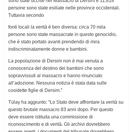
sono state uccise nel Massacro di Dersim e 11.818
persone sono state esiliate nelle province occidentali.
Tuttavia secondo
fonti locali la verità è ben diversa: circa 70 mila
persone sono state massacrate in questo genocidio,
che è stato portato avanti prendendo di mira
indiscriminatamente donne e bambini.
La popolazione di Dersim non è mai venuta a
conoscenza del destino dei bambini che sono
sopravvissuti al massacro e hanno rinunciato
all’adozione. Nessuna notizia è stata data sulle
cosidette figlie di Dersim.”
Tülay ha aggiunto: “Lo Stato deve affrontare la verità su
questo brutale massacro 83 anni dopo. Per questo
deve essere istituita una commissione di
riconoscimento e di verità. Gli archivi dovrebbero
essere aperti, i documenti del tribunale dovrebbero