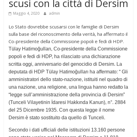
scusi con la città di Dersim
Maggio 4, 2020
admin
Lo Stato dovrebbe scusarsi con le famiglie di Dersim
sulla base del riconoscimento della verità, ha affermato il
Co-presidente della Commissione popoli e fedi di HDP.
Tülay Hatimoğulları,
Co-presidente della Commissione
popoli e fedi di
HDP,
ha rilasciato una dichiarazione
scritta oggi, anniversario del genocidio di Dersim. La
deputata di HDP
Tülay Hatimoğulları
ha affermato: “ Gli
amministratori dello stato-nazione, istituiti nel quadro di
una nazione, una religione, una lingua hanno redatto la
“legge sull’amministrazione della provincia di Dersim”
(Tunceli Vilayetinin İdaresi Hakkında Kanun), n
°
. 2884
del
25 D
icembre
1935.
Con questa legge il nome
Dersim è stato sostituito da quello di Tunceli.
Secondo i dati ufficiali delle istituzioni 13.160 persone