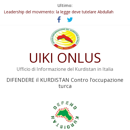
Salta
Ultimo:
Abdullah Öcalan: Le legge negativa deve essere trasformata in
al
legge positiva
contenuto
Leadership del movimento: la legge deve tutelare Abdullah
Öcalan e l’intero movimento
Commissione donne del KNK: Şengal è di nuovo sotto minaccia
Non tenere conto della situazione di Rêber Apo ostacolerebbe
l’attuazione della legge
UIKI ONLUS
Il KNK chiede un’azione internazionale contro i crimini di guerra
dell’Iran
Ufficio di Informazione del Kurdistan in Italia
DIFENDERE il KURDISTAN Contro l’occupazione
turca