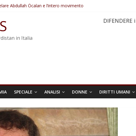
elare Abdullah Öcalan e l’intero movimento
ovo sotto minaccia
po ostacolerebbe l’attuazione della legge
S
DIFENDERE i
 crimini di guerra dell’Iran
re trasformata in legge positiva
distan in Italia
MIA
SPECIALE
ANALISI
DONNE
DIRITTI UMANI