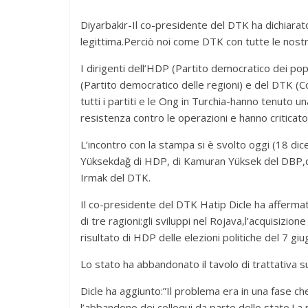
Diyarbakir-Il co-presidente del DTK ha dichiarat
legittima.Perciò noi come DTK con tutte le nostr
I dirigenti dell’HDP (Partito democratico dei po
(Partito democratico delle regioni) e del DTK (
tutti i partiti e le Ong in Turchia-hanno tenuto 
resistenza contro le operazioni e hanno criticato 
L’incontro con la stampa si è svolto oggi (18 di
Yüksekdağ di HDP, di Kamuran Yüksek del DBP,de
Irmak del DTK.
Il co-presidente del DTK Hatip Dicle ha affermato
di tre ragioni:gli sviluppi nel Rojava,l’acquisizio
risultato di HDP delle elezioni politiche del 7 giu
Lo stato ha abbandonato il tavolo di trattativa su
Dicle ha aggiunto:”Il problema era in una fase c
l’abbandono dei colloqui da parte dello stato.La 