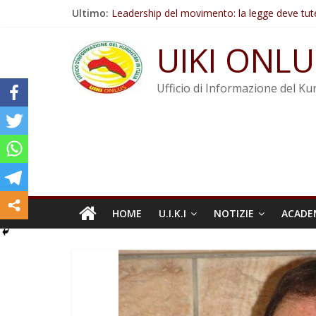
Salta
Ultimo:
Leadership del movimento: la legge deve tut
al
Commissione donne del KNK: Şengal è di nu
contenuto
Non tenere conto della situazione di Rêber A
UIKI ONLU
Il KNK chiede un’azione internazionale contro i
Abdullah Öcalan: Le legge negativa deve esse
Ufficio di Informazione del Kur
HOME
U.I.K.I
NOTIZIE
ACADE