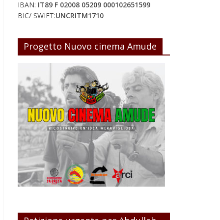
IBAN:
IT89 F 02008 05209 000102651599
BIC/ SWIFT:
UNCRITM1710
Progetto Nuovo cinema Amude