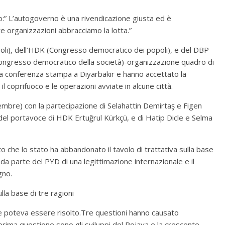
o:” L’autogoverno è una rivendicazione giusta ed è
e organizzazioni abbracciamo la lotta.”
poli), dell’HDK (Congresso democratico dei popoli), e del DBP
Congresso democratico della società)-organizzazione quadro di
una conferenza stampa a Diyarbakir e hanno accettato la
il coprifuoco e le operazioni avviate in alcune città.
cembre) con la partecipazione di Selahattin Demirtaş e Figen
l portavoce di HDK Ertuğrul Kürkçü, e di Hatip Dicle e Selma
 che lo stato ha abbandonato il tavolo di trattativa sulla base
ne da parte del PYD di una legittimazione internazionale e il
gno.
lla base di tre ragioni
he poteva essere risolto.Tre questioni hanno causato
prima questione sono gli sviluppi del Rojava e la crescente