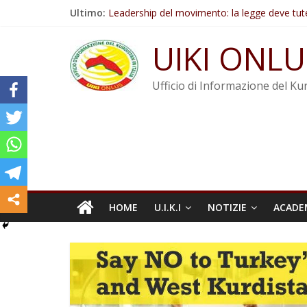
Salta
Ultimo:
Leadership del movimento: la legge deve tut
al
Commissione donne del KNK: Şengal è di nu
contenuto
Non tenere conto della situazione di Rêber A
UIKI ONLU
Il KNK chiede un’azione internazionale contro i
Abdullah Öcalan: Le legge negativa deve esse
Ufficio di Informazione del Kur
HOME
U.I.K.I
NOTIZIE
ACADE