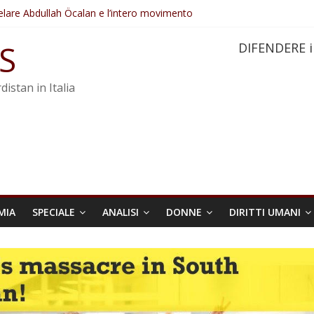
elare Abdullah Öcalan e l’intero movimento
ovo sotto minaccia
po ostacolerebbe l’attuazione della legge
S
DIFENDERE i
 crimini di guerra dell’Iran
re trasformata in legge positiva
distan in Italia
MIA
SPECIALE
ANALISI
DONNE
DIRITTI UMANI