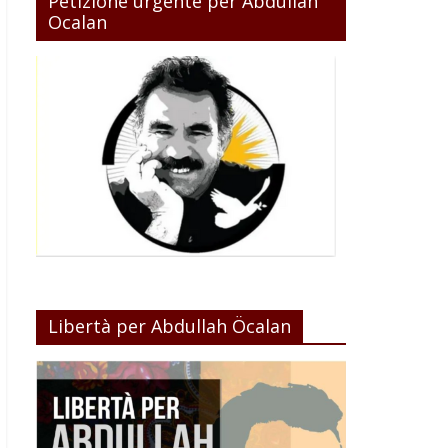
Petizione urgente per Abdullah
Ocalan
Libertà per Abdullah Öcalan