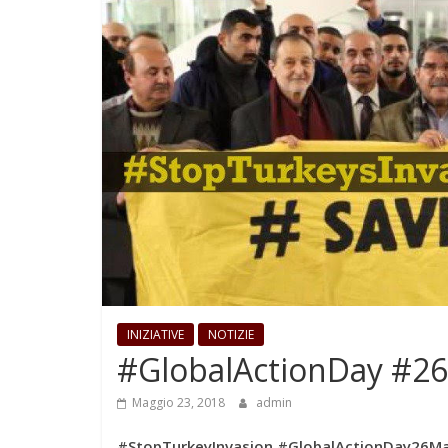
INIZIATIVE
NOTIZIE
#GlobalActionDay #26
Maggio 23, 2018
admin
#StopTurkeyInvasion #GlobalActionDay26M