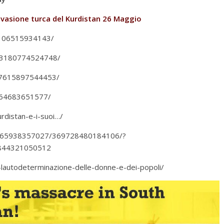
invasione turca del Kurdistan 26 Maggio
4106515934143/
63180774524748/
97615897544453/
064683651577/
rdistan-e-i-suoi…/
4665938357027/369728480184106/?
26844321050512
-lautodeterminazione-delle-donne-e-dei-popoli/