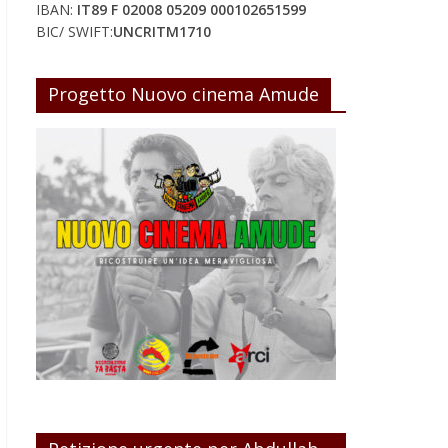
IBAN:
IT89 F 02008 05209 000102651599
BIC/ SWIFT:
UNCRITM1710
Progetto Nuovo cinema Amude