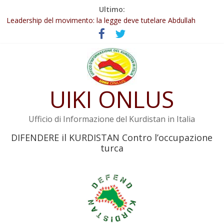
Salta
Ultimo:
Abdullah Öcalan: Le legge negativa deve essere trasformata in
al
legge positiva
contenuto
Leadership del movimento: la legge deve tutelare Abdullah
Öcalan e l’intero movimento
Commissione donne del KNK: Şengal è di nuovo sotto minaccia
Non tenere conto della situazione di Rêber Apo ostacolerebbe
l’attuazione della legge
UIKI ONLUS
Il KNK chiede un’azione internazionale contro i crimini di guerra
dell’Iran
Ufficio di Informazione del Kurdistan in Italia
DIFENDERE il KURDISTAN Contro l’occupazione
turca