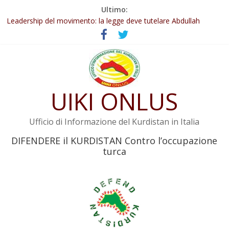
Salta
Ultimo:
Abdullah Öcalan: Le legge negativa deve essere trasformata in
al
legge positiva
contenuto
Leadership del movimento: la legge deve tutelare Abdullah
Öcalan e l’intero movimento
Commissione donne del KNK: Şengal è di nuovo sotto minaccia
Non tenere conto della situazione di Rêber Apo ostacolerebbe
l’attuazione della legge
Il KNK chiede un’azione internazionale contro i crimini di guerra
UIKI ONLUS
dell’Iran
Ufficio di Informazione del Kurdistan in Italia
DIFENDERE il KURDISTAN Contro l’occupazione
turca