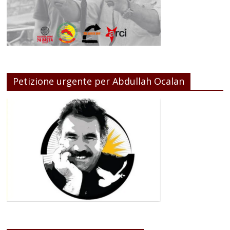
Petizione urgente per Abdullah Ocalan