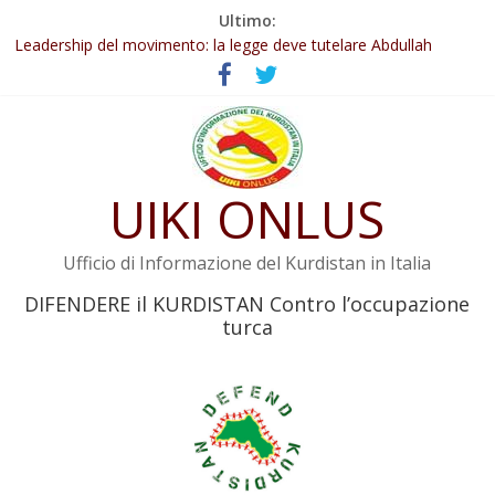
Salta
Ultimo:
Abdullah Öcalan: Le legge negativa deve essere trasformata in
al
legge positiva
contenuto
Leadership del movimento: la legge deve tutelare Abdullah
Öcalan e l’intero movimento
Commissione donne del KNK: Şengal è di nuovo sotto minaccia
Non tenere conto della situazione di Rêber Apo ostacolerebbe
l’attuazione della legge
Il KNK chiede un’azione internazionale contro i crimini di guerra
UIKI ONLUS
dell’Iran
Ufficio di Informazione del Kurdistan in Italia
DIFENDERE il KURDISTAN Contro l’occupazione
turca