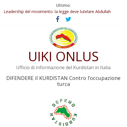
Salta
Ultimo:
al
Leadership del movimento: la legge deve tutelare Abdullah
contenuto
Öcalan e l’intero movimento
Commissione donne del KNK: Şengal è di nuovo sotto minaccia
Non tenere conto della situazione di Rêber Apo ostacolerebbe
l’attuazione della legge
Il KNK chiede un’azione internazionale contro i crimini di guerra
dell’Iran
UIKI ONLUS
Abdullah Öcalan: Le legge negativa deve essere trasformata in
legge positiva
Ufficio di Informazione del Kurdistan in Italia
DIFENDERE il KURDISTAN Contro l’occupazione
turca