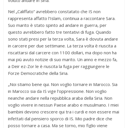
voluto andare in Siria.”
Nel „Califfato“ avrebbero constatato che IS non
rappresenta affatto l’Islam, continua a raccontare Sara.
Suo marito è stato spinto ad andare in guerra, per
questo avrebbero fatto tre tentativi di fuga. Quando
sono stati presi per la terza volta, Sara è dovuta andare
in carcere per due settimane. La terza volta è riuscita a
riscattarsi dal carcere con 1100 dollari, ma dopo non ha
mai più avuto notizie di suo marito. Un anno e mezzo fa,
a Deir ez-Zor le è riuscita la fuga per raggiungere le
Forze Democratiche della Siria.
„Noi stiamo bene qui. Non voglio tornare in Marocco. Sia
in Marocco sia da IS vige l’oppressione. Non voglio
neanche andare nella repubblica araba della Siria. Non
voglio vivere in nessun Paese arabo e musulmano. I miei
bambini devono crescere qui tra i curdi e non essere mai
infettati dal pensiero sporco di IS. Mio padre dice che
posso tornare a casa. Ma se torno, mio figlio viene