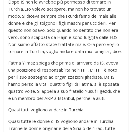
Dopo IS non le avrebbe più permesso di tornare in
Turchia. „Io volevo scappare, ma non ho trovato un
modo. Si diceva sempre che i curdi fanno del male alle
donne e che gli tolgono i figli maschi per ucciderli. Per
questo non osavo. Solo quando ho sentito che non era
vero, sono scappata da Hajin e sono fuggita dalle FDS.
Non siamo affatto state trattate male. Ora però voglio
tornare in Turchia, voglio andare dalla mia famiglia“, dice.
Fatma Yılmaz spiega che prima di arrivare da IS, aveva
una posizione di responsabilità nell’IHH. L’ IHH è noto
per il suo sostegno ad organizzazioni jihadiste. Da IS
hanno perso la vita i quattro figli di Fatma, si è sposata
quattro volte. Si appella a suo fratello Yusuf Ilgezdi, che
è un membro dell’AKP a Istanbul, perché la aiuti.
Quasi tutti vogliono andare in Turchia
Quasi tutte le donne di IS vogliono andare in Turchia.
Tranne le donne originarie della Siria o dell’Iraq, tutte