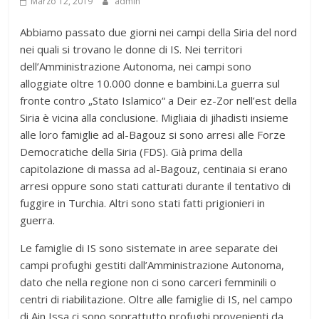
Marzo 12, 2019
admin
Abbiamo passato due giorni nei campi della Siria del nord
nei quali si trovano le donne di IS. Nei territori
dell’Amministrazione Autonoma, nei campi sono
alloggiate oltre 10.000 donne e bambini.La guerra sul
fronte contro „Stato Islamico“ a Deir ez-Zor nell’est della
Siria è vicina alla conclusione. Migliaia di jihadisti insieme
alle loro famiglie ad al-Bagouz si sono arresi alle Forze
Democratiche della Siria (FDS). Già prima della
capitolazione di massa ad al-Bagouz, centinaia si erano
arresi oppure sono stati catturati durante il tentativo di
fuggire in Turchia. Altri sono stati fatti prigionieri in
guerra.
Le famiglie di IS sono sistemate in aree separate dei
campi profughi gestiti dall’Amministrazione Autonoma,
dato che nella regione non ci sono carceri femminili o
centri di riabilitazione. Oltre alle famiglie di IS, nel campo
di Ain Issa ci sono soprattutto profughi provenienti da