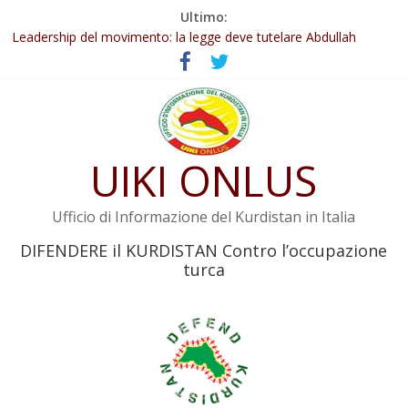
Salta
Ultimo:
Abdullah Öcalan: Le legge negativa deve essere trasformata in
al
legge positiva
contenuto
Leadership del movimento: la legge deve tutelare Abdullah
Öcalan e l’intero movimento
Commissione donne del KNK: Şengal è di nuovo sotto minaccia
Non tenere conto della situazione di Rêber Apo ostacolerebbe
l’attuazione della legge
UIKI ONLUS
Il KNK chiede un’azione internazionale contro i crimini di guerra
dell’Iran
Ufficio di Informazione del Kurdistan in Italia
DIFENDERE il KURDISTAN Contro l’occupazione
turca