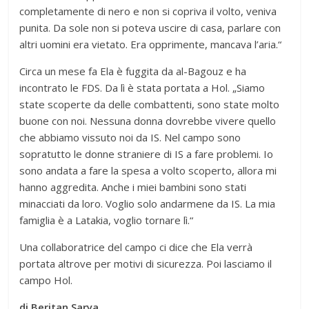
completamente di nero e non si copriva il volto, veniva
punita. Da sole non si poteva uscire di casa, parlare con
altri uomini era vietato. Era opprimente, mancava l’aria.“
Circa un mese fa Ela è fuggita da al-Bagouz e ha
incontrato le FDS. Da lì è stata portata a Hol. „Siamo
state scoperte da delle combattenti, sono state molto
buone con noi. Nessuna donna dovrebbe vivere quello
che abbiamo vissuto noi da IS. Nel campo sono
sopratutto le donne straniere di IS a fare problemi. Io
sono andata a fare la spesa a volto scoperto, allora mi
hanno aggredita. Anche i miei bambini sono stati
minacciati da loro. Voglio solo andarmene da IS. La mia
famiglia è a Latakia, voglio tornare lì.“
Una collaboratrice del campo ci dice che Ela verrà
portata altrove per motivi di sicurezza. Poi lasciamo il
campo Hol.
di Beritan Sarya