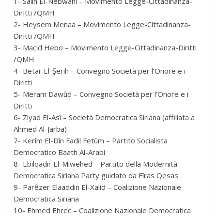
1- Salih El-Nebwanî – Movimento Legge-Cittadinanza-
Diritti /QMH
2- Heysem Menaa – Movimento Legge-Cittadinanza-
Diritti /QMH
3- Macid Hebo – Movimento Legge-Cittadinanza-Diritti
/QMH
4- Betar El-Şerih – Convegno Società per l’Onore e i
Diritti
5- Meram Dawûd – Convegno Società per l’Onore e i
Diritti
6- Ziyad El-Asî – Società Democratica Siriana (affiliata a
Ahmed Al-Jarba)
7- Kerîm El-Dîn Fadil Fetûm – Partito Socialista
Democratico Baath Al-Arabi
8- Ebilqadir El-Miwehed – Partito della Modernità
Democratica Siriana Party guidato da Fîras Qesas
9- Parêzer Elaaddin El-Xalid – Coalizione Nazionale
Democratica Siriana
10- Ehmed Ehrec – Coalizione Nazionale Democratica