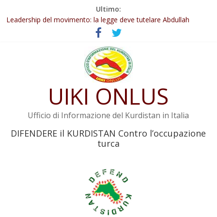
Salta
Ultimo:
Abdullah Öcalan: Le legge negativa deve essere trasformata in
al
legge positiva
contenuto
Leadership del movimento: la legge deve tutelare Abdullah
Öcalan e l’intero movimento
Commissione donne del KNK: Şengal è di nuovo sotto minaccia
Non tenere conto della situazione di Rêber Apo ostacolerebbe
l’attuazione della legge
Il KNK chiede un’azione internazionale contro i crimini di guerra
UIKI ONLUS
dell’Iran
Ufficio di Informazione del Kurdistan in Italia
DIFENDERE il KURDISTAN Contro l’occupazione
turca