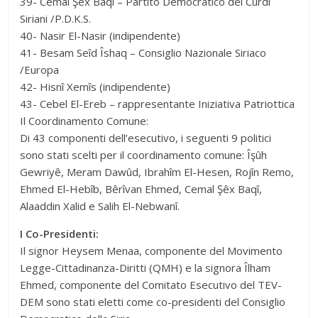
39- Cemal Şêx Baqî – Partito Democratico dei Curdi
Siriani /P.D.K.S.
40- Nasir El-Nasir (indipendente)
41- Besam Seîd Îshaq – Consiglio Nazionale Siriaco
/Europa
42- Hisnî Xemîs (indipendente)
43- Cebel El-Ereb – rappresentante Iniziativa Patriottica
Il Coordinamento Comune:
Di 43 componenti dell’esecutivo, i seguenti 9 politici
sono stati scelti per il coordinamento comune: Îşûh
Gewriyê, Meram Dawûd, Ibrahîm El-Hesen, Rojîn Remo,
Ehmed El-Hebîb, Bêrîvan Ehmed, Cemal Şêx Baqî,
Alaaddin Xalid e Salih El-Nebwanî.
I Co-Presidenti:
Il signor Heysem Menaa, componente del Movimento
Legge-Cittadinanza-Diritti (QMH) e la signora Îlham
Ehmed, componente del Comitato Esecutivo del TEV-
DEM sono stati eletti come co-presidenti del Consiglio