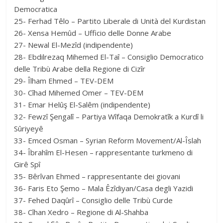
Democratica
25- Ferhad Têlo – Partito Liberale di Unità del Kurdistan
26- Xensa Hemûd – Ufficio delle Donne Arabe
27- Newal El-Mezîd (indipendente)
28- Ebdilrezaq Mihemed El-Taî – Consiglio Democratico
delle Tribù Arabe della Regione di Cizîr
29- Îlham Ehmed – TEV-DEM
30- Cîhad Mihemed Omer – TEV-DEM
31- Emar Helûş El-Salêm (indipendente)
32- Fewzî Şengalî – Partiya Wîfaqa Demokratîk a Kurdî li
Sûriyeyê
33- Emced Osman – Syrian Reform Movement/Al-Îslah
34- Îbrahîm El-Hesen – rappresentante turkmeno di
Girê Spî
35- Bêrîvan Ehmed – rappresentante dei giovani
36- Faris Eto Şemo – Mala Êzîdiyan/Casa degli Yazidi
37- Fehed Daqûrî – Consiglio delle Tribù Curde
38- Cîhan Xedro – Regione di Al-Shahba