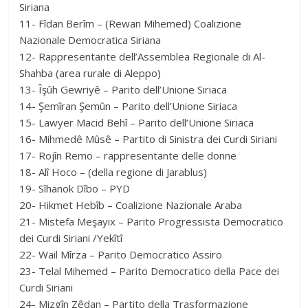
Siriana
11- Fîdan Berîm – (Rewan Mihemed) Coalizione
Nazionale Democratica Siriana
12- Rappresentante dell’Assemblea Regionale di Al-
Shahba (area rurale di Aleppo)
13- Îşûh Gewriyê – Parito dell’Unione Siriaca
14- Şemîran Şemûn – Parito dell’Unione Siriaca
15- Lawyer Macid Behî – Parito dell’Unione Siriaca
16- Mihmedê Mûsê – Partito di Sinistra dei Curdi Siriani
17- Rojîn Remo – rappresentante delle donne
18- Alî Hoco – (della regione di Jarablus)
19- Sîhanok Dîbo – PYD
20- Hikmet Hebîb – Coalizione Nazionale Araba
21- Mistefa Meşayix – Parito Progressista Democratico
dei Curdi Siriani /Yekîtî
22- Wail Mîrza – Parito Democratico Assiro
23- Telal Mihemed – Parito Democratico della Pace dei
Curdi Siriani
24- Mizgîn Zêdan – Partito della Trasformazione