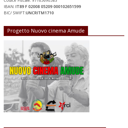
Codice Fiscale: 97165690583
IBAN:
IT89 F 02008 05209 000102651599
BIC/ SWIFT:
UNCRITM1710
Progetto Nuovo cinema Amude