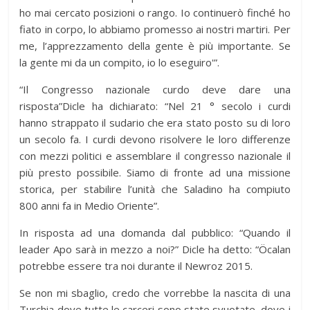
ho mai cercato posizioni o rango. Io continuerò finché ho
fiato in corpo, lo abbiamo promesso ai nostri martiri. Per
me, l’apprezzamento della gente è più importante. Se
la gente mi da un compito, io lo eseguiro'”.
“Il Congresso nazionale curdo deve dare una
risposta”Dicle ha dichiarato: “Nel 21 ° secolo i curdi
hanno strappato il sudario che era stato posto su di loro
un secolo fa. I curdi devono risolvere le loro differenze
con mezzi politici e assemblare il congresso nazionale il
più presto possibile. Siamo di fronte ad una missione
storica, per stabilire l’unità che Saladino ha compiuto
800 anni fa in Medio Oriente”.
In risposta ad una domanda dal pubblico: “Quando il
leader Apo sarà in mezzo a noi?” Dicle ha detto: “Öcalan
potrebbe essere tra noi durante il Newroz 2015.
Se non mi sbaglio, credo che vorrebbe la nascita di una
Turchia dove tutte le carceri sono state svuotate, dove i