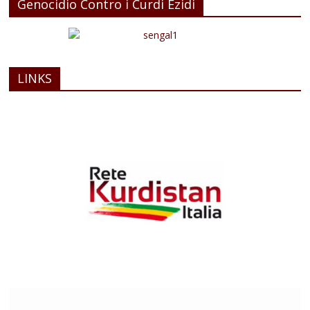
Genocidio Contro i Curdi Ezidi
LINKS