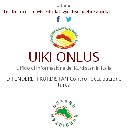
Salta
Ultimo:
Abdullah Öcalan: Le legge negativa deve essere trasformata in
al
legge positiva
contenuto
Leadership del movimento: la legge deve tutelare Abdullah
Öcalan e l’intero movimento
Commissione donne del KNK: Şengal è di nuovo sotto minaccia
Non tenere conto della situazione di Rêber Apo ostacolerebbe
l’attuazione della legge
UIKI ONLUS
Il KNK chiede un’azione internazionale contro i crimini di guerra
dell’Iran
Ufficio di Informazione del Kurdistan in Italia
DIFENDERE il KURDISTAN Contro l’occupazione
turca