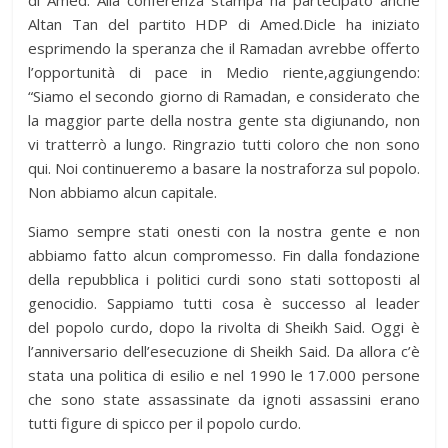
di Amed. Alla conferenza stampa ha partecipato anche
Altan Tan del partito HDP di Amed.Dicle ha iniziato
esprimendo la speranza che il Ramadan avrebbe offerto
l’opportunità di pace in Medio riente,aggiungendo:
“Siamo el secondo giorno di Ramadan, e considerato che
la maggior parte della nostra gente sta digiunando, non
vi tratterrò a lungo. Ringrazio tutti coloro che non sono
qui. Noi continueremo a basare la nostraforza sul popolo.
Non abbiamo alcun capitale.
Siamo sempre stati onesti con la nostra gente e non
abbiamo fatto alcun compromesso. Fin dalla fondazione
della repubblica i politici curdi sono stati sottoposti al
genocidio. Sappiamo tutti cosa è successo al leader
del popolo curdo, dopo la rivolta di Sheikh Said. Oggi è
l’anniversario dell’esecuzione di Sheikh Said. Da allora c’è
stata una politica di esilio e nel 1990 le 17.000 persone
che sono state assassinate da ignoti assassini erano
tutti figure di spicco per il popolo curdo.