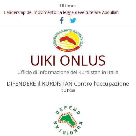
Salta
Ultimo:
Abdullah Öcalan: Le legge negativa deve essere trasformata in
al
legge positiva
contenuto
Leadership del movimento: la legge deve tutelare Abdullah
Öcalan e l’intero movimento
Commissione donne del KNK: Şengal è di nuovo sotto minaccia
Non tenere conto della situazione di Rêber Apo ostacolerebbe
l’attuazione della legge
UIKI ONLUS
Il KNK chiede un’azione internazionale contro i crimini di guerra
dell’Iran
Ufficio di Informazione del Kurdistan in Italia
DIFENDERE il KURDISTAN Contro l’occupazione
turca