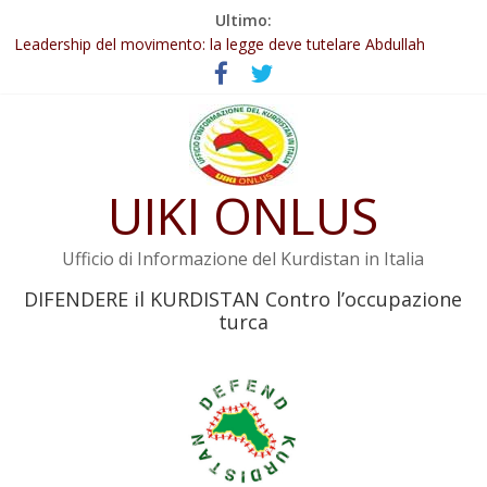
Salta
Ultimo:
Abdullah Öcalan: Le legge negativa deve essere trasformata in
al
legge positiva
contenuto
Leadership del movimento: la legge deve tutelare Abdullah
Öcalan e l’intero movimento
Commissione donne del KNK: Şengal è di nuovo sotto minaccia
Non tenere conto della situazione di Rêber Apo ostacolerebbe
l’attuazione della legge
UIKI ONLUS
Il KNK chiede un’azione internazionale contro i crimini di guerra
dell’Iran
Ufficio di Informazione del Kurdistan in Italia
DIFENDERE il KURDISTAN Contro l’occupazione
turca