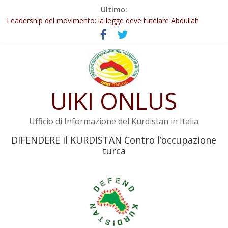
Salta
Ultimo:
Abdullah Öcalan: Le legge negativa deve essere trasformata in
al
legge positiva
contenuto
Leadership del movimento: la legge deve tutelare Abdullah
Öcalan e l’intero movimento
Commissione donne del KNK: Şengal è di nuovo sotto minaccia
Non tenere conto della situazione di Rêber Apo ostacolerebbe
l’attuazione della legge
UIKI ONLUS
Il KNK chiede un’azione internazionale contro i crimini di guerra
dell’Iran
Ufficio di Informazione del Kurdistan in Italia
DIFENDERE il KURDISTAN Contro l’occupazione
turca