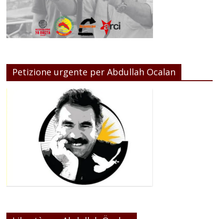
Petizione urgente per Abdullah Ocalan