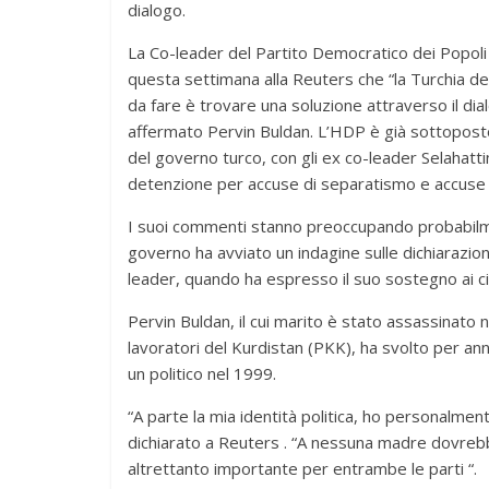
dialogo.
La Co-leader del Partito Democratico dei Popoli
questa settimana alla Reuters che “la Turchia deve
da fare è trovare una soluzione attraverso il dial
affermato Pervin Buldan. L’HDP è già sottopos
del governo turco, con gli ex co-leader Selahatt
detenzione per accuse di separatismo e accuse 
I suoi commenti stanno preoccupando probabilmen
governo ha avviato un indagine sulle dichiarazion
leader, quando ha espresso il suo sostegno ai civi
Pervin Buldan, il cui marito è stato assassinato 
lavoratori del Kurdistan (PKK), ha svolto per ann
un politico nel 1999.
“A parte la mia identità politica, ho personalmen
dichiarato a Reuters . “A nessuna madre dovrebbe
altrettanto importante per entrambe le parti “.