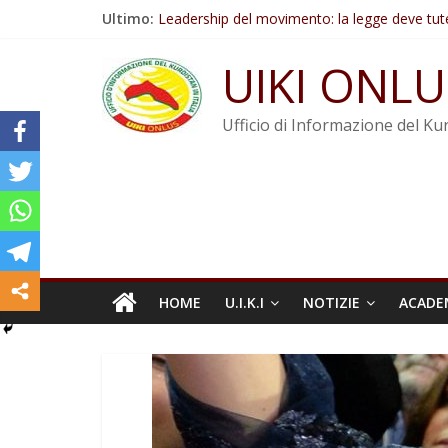
Salta
Ultimo:
Leadership del movimento: la legge deve tut
al
Commissione donne del KNK: Şengal è di nu
contenuto
Non tenere conto della situazione di Rêber A
UIKI ONLU
Il KNK chiede un’azione internazionale contro i
Abdullah Öcalan: Le legge negativa deve esse
Ufficio di Informazione del Kur
HOME
U.I.K.I
NOTIZIE
ACADE