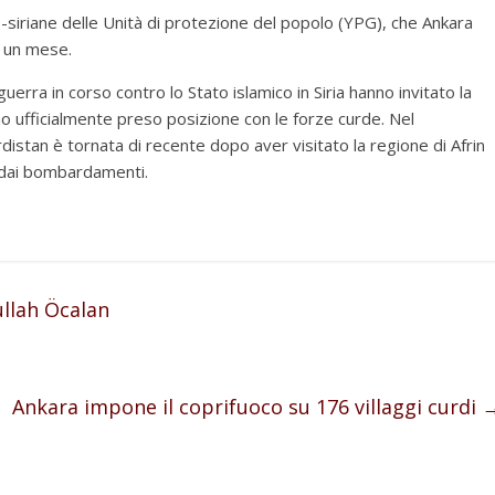
o-siriane delle Unità di protezione del popolo (YPG), che Ankara
a un mese.
uerra in corso contro lo Stato islamico in Siria hanno invitato la
no ufficialmente preso posizione con le forze curde. Nel
istan è tornata di recente dopo aver visitato la regione di Afrin
iti dai bombardamenti.
ullah Öcalan
Ankara impone il coprifuoco su 176 villaggi curdi