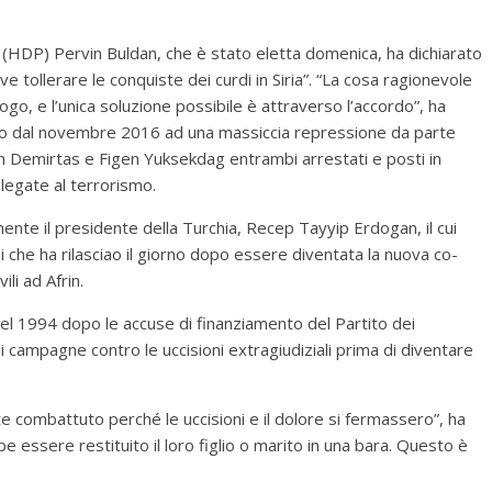
 (HDP) Pervin Buldan, che è stato eletta domenica, ha dichiarato
 tollerare le conquiste dei curdi in Siria”. “La cosa ragionevole
ogo, e l’unica soluzione possibile è attraverso l’accordo”, ha
to dal novembre 2016 ad una massiccia repressione da parte
in Demirtas e Figen Yuksekdag entrambi arrestati e posti in
legate al terrorismo.
te il presidente della Turchia, Recep Tayyip Erdogan, il cui
i che ha rilasciao il giorno dopo essere diventata la nuova co-
li ad Afrin.
nel 1994 dopo le accuse di finanziamento del Partito dei
i campagne contro le uccisioni extragiudiziali prima di diventare
te combattuto perché le uccisioni e il dolore si fermassero”, ha
 essere restituito il loro figlio o marito in una bara. Questo è