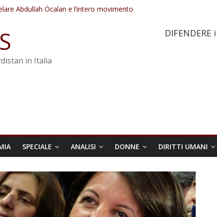
elare Abdullah Öcalan e l’intero movimento
ovo sotto minaccia
po ostacolerebbe l’attuazione della legge
S
DIFENDERE i
 crimini di guerra dell’Iran
re trasformata in legge positiva
distan in Italia
MIA
SPECIALE
ANALISI
DONNE
DIRITTI UMANI