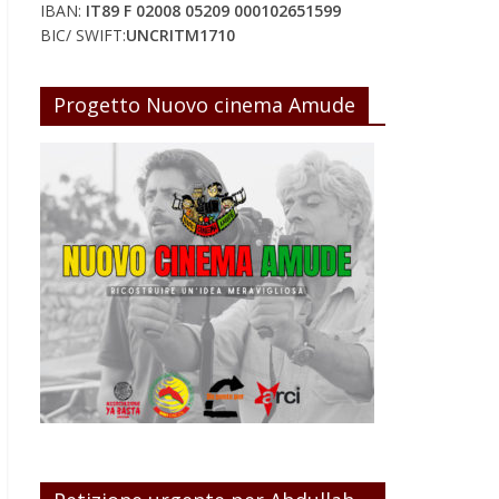
IBAN:
IT89 F 02008 05209 000102651599
BIC/ SWIFT:
UNCRITM1710
Progetto Nuovo cinema Amude