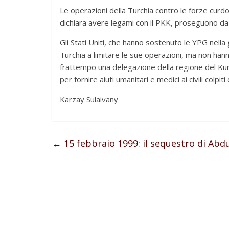
Le operazioni della Turchia contro le forze curd
dichiara avere legami con il PKK, proseguono d
Gli Stati Uniti, che hanno sostenuto le YPG nella g
Turchia a limitare le sue operazioni, ma non han
frattempo una delegazione della regione del Kurd
per fornire aiuti umanitari e medici ai civili colp
Karzay Sulaivany
←
15 febbraio 1999: il sequestro di Abd