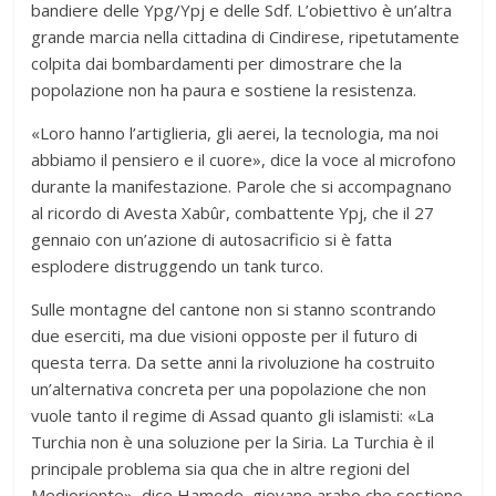
bandiere delle Ypg/Ypj e delle Sdf. L’obiettivo è un’altra
grande marcia nella cittadina di Cindirese, ripetutamente
colpita dai bombardamenti per dimostrare che la
popolazione non ha paura e sostiene la resistenza.
«Loro hanno l’artiglieria, gli aerei, la tecnologia, ma noi
abbiamo il pensiero e il cuore», dice la voce al microfono
durante la manifestazione. Parole che si accompagnano
al ricordo di Avesta Xabûr, combattente Ypj, che il 27
gennaio con un’azione di autosacrificio si è fatta
esplodere distruggendo un tank turco.
Sulle montagne del cantone non si stanno scontrando
due eserciti, ma due visioni opposte per il futuro di
questa terra. Da sette anni la rivoluzione ha costruito
un’alternativa concreta per una popolazione che non
vuole tanto il regime di Assad quanto gli islamisti: «La
Turchia non è una soluzione per la Siria. La Turchia è il
principale problema sia qua che in altre regioni del
Medioriente», dice Hamode, giovane arabo che sostiene