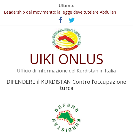
Salta
Ultimo:
Abdullah Öcalan: Le legge negativa deve essere trasformata in
al
legge positiva
contenuto
Leadership del movimento: la legge deve tutelare Abdullah
Öcalan e l’intero movimento
Commissione donne del KNK: Şengal è di nuovo sotto minaccia
Non tenere conto della situazione di Rêber Apo ostacolerebbe
l’attuazione della legge
UIKI ONLUS
Il KNK chiede un’azione internazionale contro i crimini di guerra
dell’Iran
Ufficio di Informazione del Kurdistan in Italia
DIFENDERE il KURDISTAN Contro l’occupazione
turca