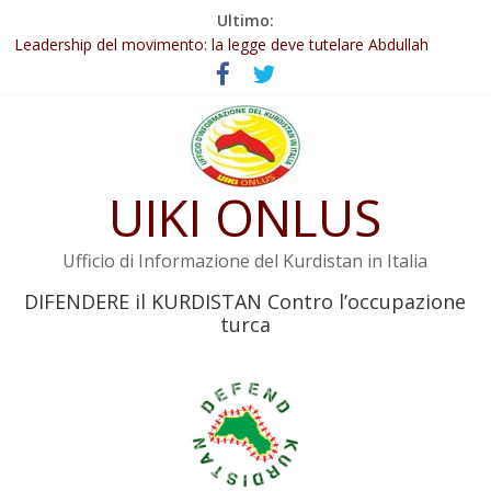
Salta
Ultimo:
Abdullah Öcalan: Le legge negativa deve essere trasformata in
al
legge positiva
contenuto
Leadership del movimento: la legge deve tutelare Abdullah
Öcalan e l’intero movimento
Commissione donne del KNK: Şengal è di nuovo sotto minaccia
Non tenere conto della situazione di Rêber Apo ostacolerebbe
l’attuazione della legge
UIKI ONLUS
Il KNK chiede un’azione internazionale contro i crimini di guerra
dell’Iran
Ufficio di Informazione del Kurdistan in Italia
DIFENDERE il KURDISTAN Contro l’occupazione
turca