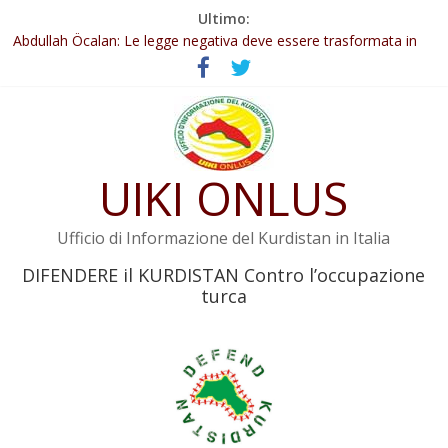
Salta
Ultimo:
Il KNK chiede un’azione internazionale contro i crimini di guerra
al
dell’Iran
contenuto
Abdullah Öcalan: Le legge negativa deve essere trasformata in
legge positiva
Inizia la seconda fase del processo
Commissione donne del KNK: Şengal è di nuovo sotto minaccia
Non tenere conto della situazione di Rêber Apo ostacolerebbe
UIKI ONLUS
l’attuazione della legge
Ufficio di Informazione del Kurdistan in Italia
DIFENDERE il KURDISTAN Contro l’occupazione
turca