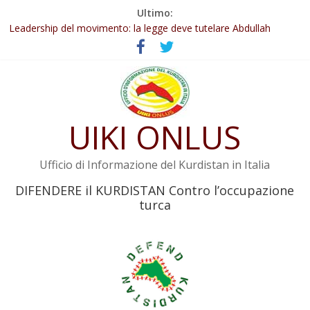
Salta
Ultimo:
Abdullah Öcalan: Le legge negativa deve essere trasformata in
al
legge positiva
contenuto
Leadership del movimento: la legge deve tutelare Abdullah
Öcalan e l’intero movimento
Commissione donne del KNK: Şengal è di nuovo sotto minaccia
Non tenere conto della situazione di Rêber Apo ostacolerebbe
l’attuazione della legge
UIKI ONLUS
Il KNK chiede un’azione internazionale contro i crimini di guerra
dell’Iran
Ufficio di Informazione del Kurdistan in Italia
DIFENDERE il KURDISTAN Contro l’occupazione
turca